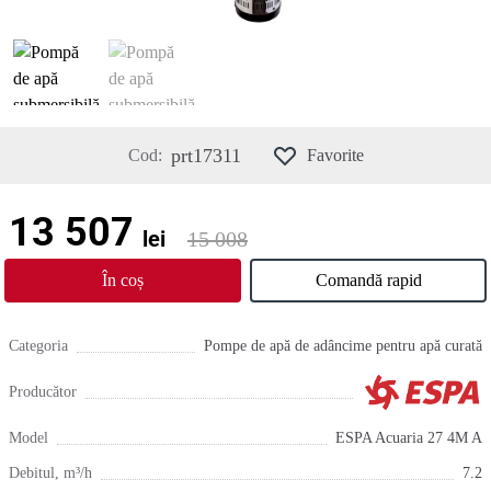
prt17311
Cod:
Favorite
13 507
lei
15 008
În coș
Comandă rapid
Categoria
Pompe de apă de adâncime pentru apă curată
Producător
Model
ESPA Acuaria 27 4M A
Debitul, m³/h
7.2