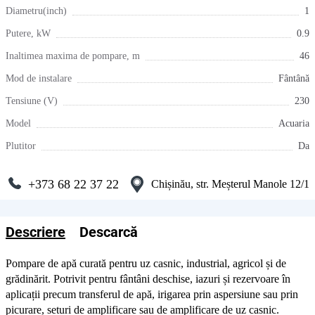
Diametru(inch)
1
Putere, kW
0.9
Inaltimea maxima de pompare, m
46
Mod de instalare
Fântână
Tensiune (V)
230
Model
Acuaria
Plutitor
Da
+373 68 22 37 22
Chișinău, str. Meșterul Manole 12/1
Descriere
Descarcă
Pompare de apă curată pentru uz casnic, industrial, agricol și de
grădinărit. Potrivit pentru fântâni deschise, iazuri și rezervoare în
aplicații precum transferul de apă, irigarea prin aspersiune sau prin
picurare, seturi de amplificare sau de amplificare de uz casnic.