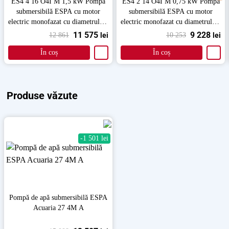
ES4 4 16 O4I M 1,5 kW Pompă
ES4 2 14 O4I M 0,75 kW Pompă
submersibilă ESPA cu motor
submersibilă ESPA cu motor
electric monofazat cu diametrul de
electric monofazat cu diametrul de
4
4
11 575
9 228
12 861
lei
10 253
lei
În coș
În coș
Produse văzute
-1 501 lei
Pompă de apă submersibilă ESPA
Acuaria 27 4M A