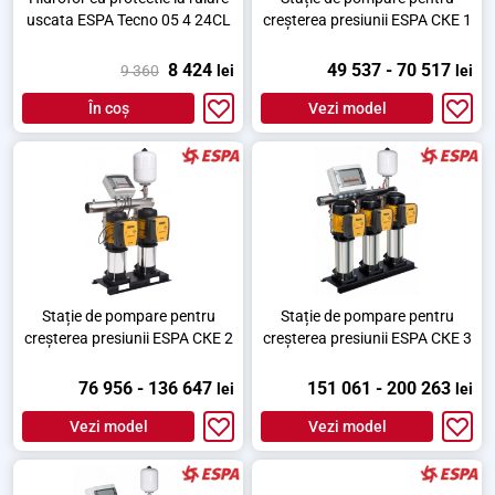
uscata ESPA Tecno 05 4 24CL
creșterea presiunii ESPA СКЕ 1
8 424
49 537 - 70 517
9 360
lei
lei
În coș
Vezi model
Stație de pompare pentru
Stație de pompare pentru
creșterea presiunii ESPA СКЕ 2
creșterea presiunii ESPA СКЕ 3
76 956 - 136 647
151 061 - 200 263
lei
lei
Vezi model
Vezi model