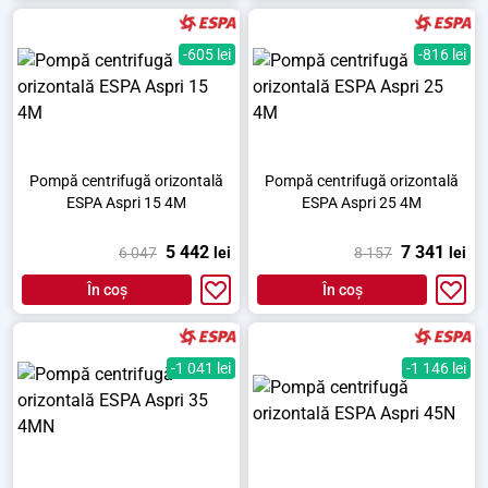
-605 lei
-816 lei
Pompă centrifugă orizontală
Pompă centrifugă orizontală
ESPA Aspri 15 4M
ESPA Aspri 25 4M
5 442
7 341
6 047
lei
8 157
lei
În coș
În coș
-1 041 lei
-1 146 lei