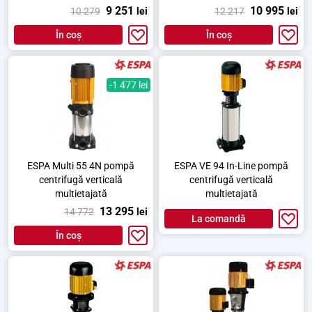
cu apă
9 251
10 995
10 279
lei
12 217
lei
În coș
În coș
-1 477 lei
ESPA Multi 55 4N pompă
ESPA VE 94 In-Line pompă
centrifugă verticală
centrifugă verticală
multietajată
multietajată
13 295
14 772
lei
La comandă
În coș