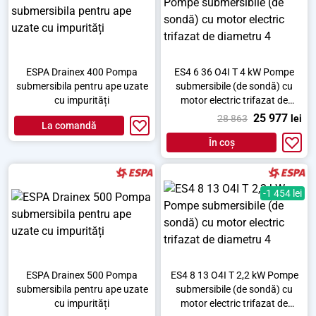
ESPA Drainex 400 Pompa
ES4 6 36 O4I T 4 kW Pompe
submersibila pentru ape uzate
submersibile (de sondă) cu
cu impurități
motor electric trifazat de
diametru 4
25 977
28 863
lei
La comandă
În coș
-1 454 lei
ESPA Drainex 500 Pompa
ES4 8 13 O4I T 2,2 kW Pompe
submersibila pentru ape uzate
submersibile (de sondă) cu
cu impurități
motor electric trifazat de