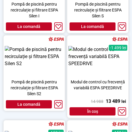
Pompă de piscină pentru
Pompă de piscină pentru
recirculație și filtrare ESPA
recirculație și filtrare ESPA
Silen I
Silen S
La comandă
La comandă
-1 499 lei
Pompă de piscină pentru
Modul de control cu frecvență
recirculație și filtrare ESPA
variabilă ESPA SPEEDRIVE
Silen S2
13 489
14 988
lei
La comandă
În coș