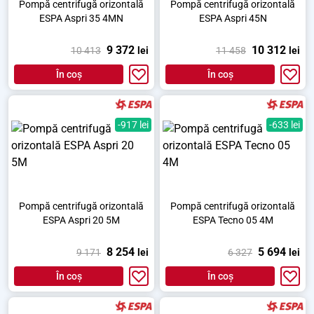
Pompă centrifugă orizontală
Pompă centrifugă orizontală
ESPA Aspri 35 4MN
ESPA Aspri 45N
9 372
10 312
10 413
lei
11 458
lei
În coș
În coș
-917 lei
-633 lei
Pompă centrifugă orizontală
Pompă centrifugă orizontală
ESPA Aspri 20 5M
ESPA Tecno 05 4M
8 254
5 694
9 171
lei
6 327
lei
În coș
În coș