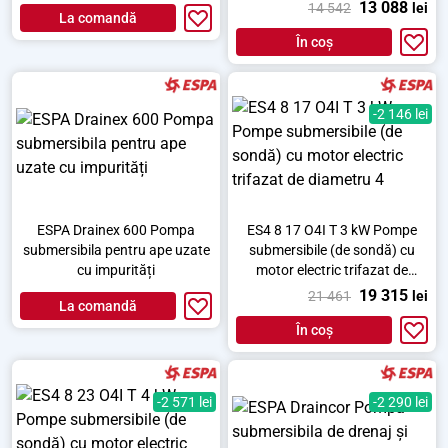
diametru 4
13 088
14 542
lei
La comandă
În coș
-2 146 lei
ESPA Drainex 600 Pompa
ES4 8 17 O4I T 3 kW Pompe
submersibila pentru ape uzate
submersibile (de sondă) cu
cu impurități
motor electric trifazat de
diametru 4
19 315
21 461
lei
La comandă
În coș
-2 571 lei
-2 290 lei