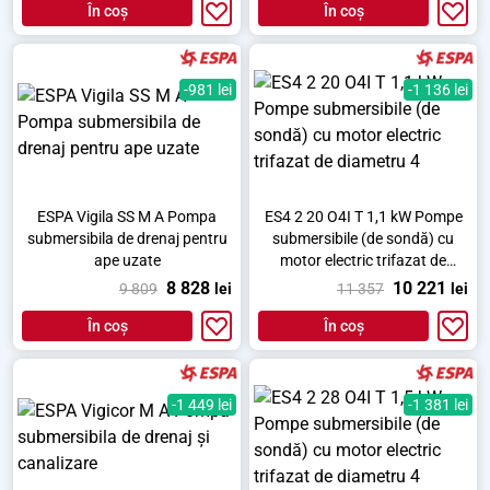
În coș
În coș
-981 lei
-1 136 lei
ESPA Vigila SS M A Pompa
ES4 2 20 O4I T 1,1 kW Pompe
submersibila de drenaj pentru
submersibile (de sondă) cu
ape uzate
motor electric trifazat de
diametru 4
8 828
10 221
9 809
lei
11 357
lei
În coș
În coș
-1 449 lei
-1 381 lei