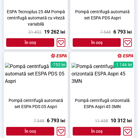
ESPA Tecnoplus 25 4M Pompă
Pompă centrifugă automată
centrifugă automată cu viteză
set ESPA PDS Aspri
variabilă
19 262
6 793
21 402
lei
7 548
lei
În coș
În coș
-755 lei
-1 146 lei
Pompă centrifugă automată
Pompă centrifugă orizontală
set ESPA PDS 05 Aspri
ESPA Aspri 45 3MN
6 793
10 312
7 548
lei
11 458
lei
În coș
În coș