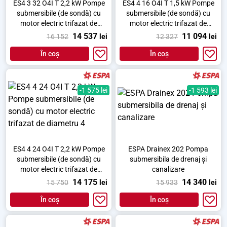
ES4 3 32 O4I T 2,2 kW Pompe
ES4 4 16 O4I T 1,5 kW Pompe
submersibile (de sondă) cu
submersibile (de sondă) cu
motor electric trifazat de
motor electric trifazat de
diametru 4
diametru 4
14 537
11 094
16 152
lei
12 327
lei
În coș
În coș
-1 575 lei
-1 593 lei
ES4 4 24 O4I T 2,2 kW Pompe
ESPA Drainex 202 Pompa
submersibile (de sondă) cu
submersibila de drenaj și
motor electric trifazat de
canalizare
diametru 4
14 175
14 340
15 750
lei
15 933
lei
În coș
În coș