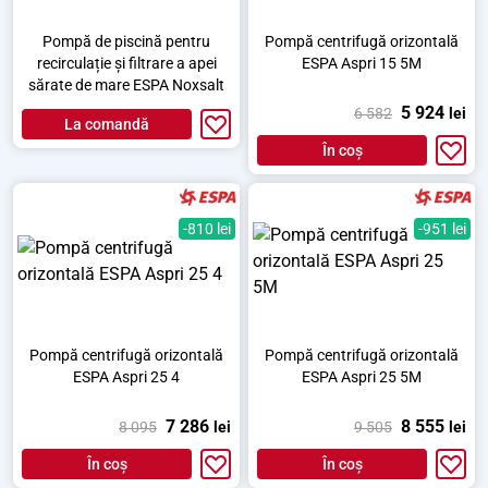
Pompă de piscină pentru
Pompă centrifugă orizontală
recirculație și filtrare a apei
ESPA Aspri 15 5M
sărate de mare ESPA Noxsalt
5 924
6 582
lei
La comandă
În coș
-810 lei
-951 lei
Pompă centrifugă orizontală
Pompă centrifugă orizontală
ESPA Aspri 25 4
ESPA Aspri 25 5M
7 286
8 555
8 095
lei
9 505
lei
În coș
În coș