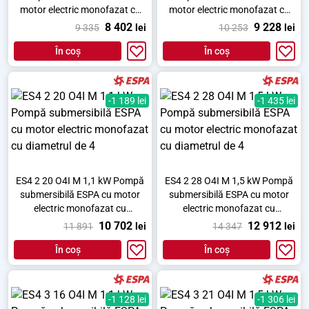
motor electric monofazat cu
motor electric monofazat cu
diametrul de 4
diametrul de 4
8 402
9 228
9 335
lei
10 253
lei
În coș
În coș
-1 189 lei
-1 435 lei
ES4 2 20 O4I M 1,1 kW Pompă
ES4 2 28 O4I M 1,5 kW Pompă
submersibilă ESPA cu motor
submersibilă ESPA cu motor
electric monofazat cu
electric monofazat cu
diametrul de 4
diametrul de 4
10 702
12 912
11 891
lei
14 347
lei
În coș
În coș
-1 128 lei
-1 306 lei