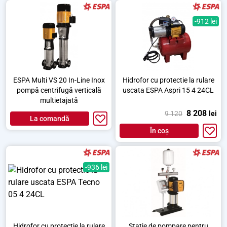
-912 lei
ESPA Multi VS 20 In-Line Inox
Hidrofor cu protectie la rulare
pompă centrifugă verticală
uscata ESPA Aspri 15 4 24CL
multietajată
8 208
9 120
lei
La comandă
În coș
-936 lei
Hidrofor cu protectie la rulare
Stație de pompare pentru