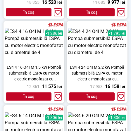
diametrul de 4
diametrul de 4
16 520
9 977
18 355
lei
11 085
lei
În coș
În coș
-1 286 lei
-1 795 lei
ES4 4 16 O4I M 1,5 kW Pompă
ES4 4 24 O4I M 2,2 kW Pompă
submersibilă ESPA cu motor
submersibilă ESPA cu motor
electric monofazat cu
electric monofazat cu
diametrul de 4
diametrul de 4
11 575
16 158
12 861
lei
17 953
lei
În coș
În coș
-1 306 lei
-1 806 lei