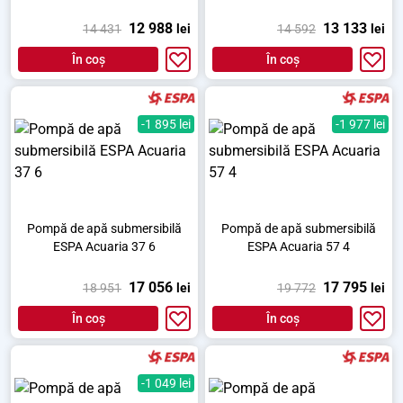
12 988
13 133
14 431
lei
14 592
lei
În coș
În coș
-1 895 lei
-1 977 lei
Pompă de apă submersibilă
Pompă de apă submersibilă
ESPA Acuaria 37 6
ESPA Acuaria 57 4
17 056
17 795
18 951
lei
19 772
lei
În coș
În coș
-1 049 lei