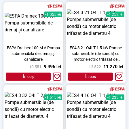
-1 055 lei
-1 252 lei
ESPA Drainex 100 M A Pompa
ES4 3 21 O4I T 1,5 kW Pompe
submersibila de drenaj și
submersibile (de sondă) cu
canalizare
motor electric trifazat de
diametru 4
9 496
11 270
10 551
lei
12 522
lei
În coș
În coș
-1 615 lei
-1 233 lei