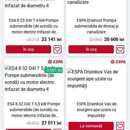
ES4 8 23 O4I T 4 kW Pompe
ESPA Draincor Pompa
submersibile (de sondă) cu
submersibila de drenaj și
motor electric trifazat de
canalizare
diametru 4
23 141
20 606
25 712
lei
22 895
lei
În coș
În coș
-3 001 lei
ES4 8 32 O4I T 5,5 kW Pompe
ESPA Drainbox Vas de
submersibile (de sondă) cu
scurgere ape uzate cu
motor electric trifazat de
impurități
diametru 4
27 011
30 012
lei
La comandă