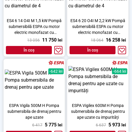
ES4 6 14 O4I M 1,5 kW Pompă
ES4 6 20 O4I M 2,2 kW Pompă
submersibilă ESPA cu motor
submersibilă ESPA cu motor
electric monofazat cu
electric monofazat cu
diametrul de 4
diametrul de 4
11 750
16 258
13 056
lei
18 064
lei
În coș
În coș
-642 lei
-664 lei
ESPA Vigila 500M H Pompa
ESPA Vigilex 600M H Pompa
submersibila de drenaj pentru
submersibila de drenaj pentru
ape uzate
ape uzate cu impurități
5 775
5 973
6 417
lei
6 637
lei