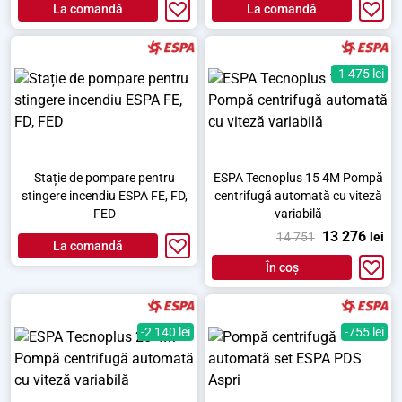
La comandă
La comandă
-1 475 lei
Stație de pompare pentru
ESPA Tecnoplus 15 4M Pompă
stingere incendiu ESPA FE, FD,
centrifugă automată cu viteză
FED
variabilă
13 276
14 751
lei
La comandă
În coș
-2 140 lei
-755 lei