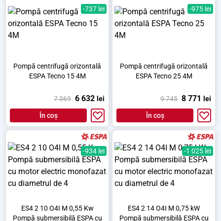
-737 lei
-975 lei
Pompă centrifugă orizontală
Pompă centrifugă orizontală
ESPA Tecno 15 4M
ESPA Tecno 25 4M
6 632
8 771
7 369
lei
9 745
lei
În coș
În coș
-934 lei
-1 025 lei
ES4 2 10 O4I M 0,55 Kw
ES4 2 14 O4I M 0,75 kW
Pompă submersibilă ESPA cu
Pompă submersibilă ESPA cu