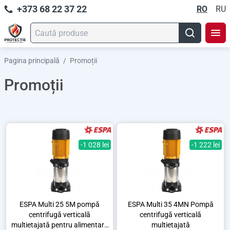
+373 68 22 37 22
RO
RU
Pagina principală
/
Promoții
Promoții
-1 028 lei
-1 222 lei
ESPA Multi 25 5M pompă
ESPA Multi 35 4MN Pompă
centrifugă verticală
centrifugă verticală
multietajată pentru alimentare
multietajată