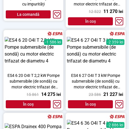
cu impurități
motor electric trifazat de
diametru 4
11 270
12 522
lei
La comandă
În coș
-1 586 lei
-2 359 lei
ES4 6 20 O4I T 2,2 kW Pompe
ES4 6 27 O4I T 3 kW Pompe
submersibile (de sondă) cu
submersibile (de sondă) cu
motor electric trifazat de
motor electric trifazat de
diametru 4
diametru 4
14 275
21 227
15 861
lei
23 586
lei
În coș
În coș
-2 886 lei