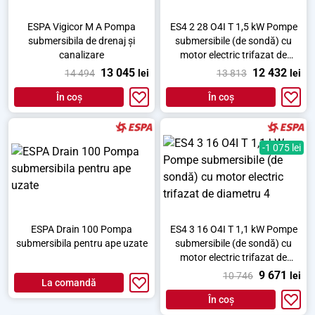
ESPA Vigicor M A Pompa
ES4 2 28 O4I T 1,5 kW Pompe
submersibila de drenaj și
submersibile (de sondă) cu
canalizare
motor electric trifazat de
diametru 4
13 045
12 432
14 494
lei
13 813
lei
În coș
În coș
-1 075 lei
ESPA Drain 100 Pompa
ES4 3 16 O4I T 1,1 kW Pompe
submersibila pentru ape uzate
submersibile (de sondă) cu
motor electric trifazat de
diametru 4
9 671
10 746
lei
La comandă
În coș