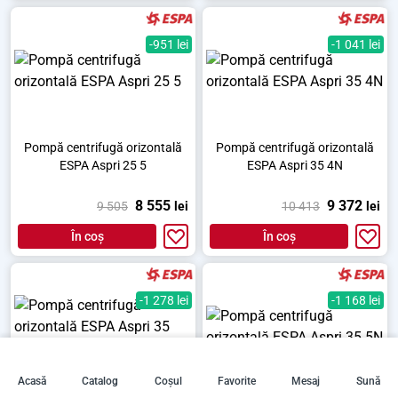
-951 lei
-1 041 lei
Pompă centrifugă orizontală
Pompă centrifugă orizontală
ESPA Aspri 25 5
ESPA Aspri 35 4N
8 555
9 372
9 505
lei
10 413
lei
În coș
În coș
-1 278 lei
-1 168 lei
Acasă
Catalog
Coșul
Favorite
Mesaj
Sună