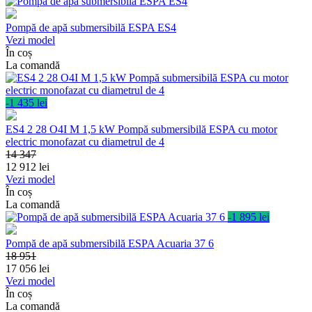
Pompă de apă submersibilă ESPA ES4
Vezi model
În coș
La comandă
-1 435 lei
ES4 2 28 O4I M 1,5 kW Pompă submersibilă ESPA cu motor
electric monofazat cu diametrul de 4
14 347
12 912
lei
Vezi model
În coș
La comandă
-1 895 lei
Pompă de apă submersibilă ESPA Acuaria 37 6
18 951
17 056
lei
Vezi model
În coș
La comandă