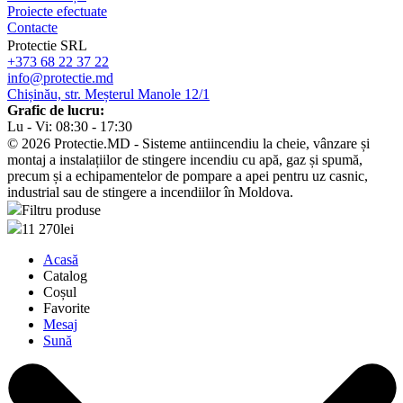
Proiecte efectuate
Contacte
Protectie SRL
+373 68 22 37 22
info@protectie.md
Chișinău, str. Meșterul Manole 12/1
Grafic de lucru:
Lu - Vi: 08:30 - 17:30
© 2026 Protectie.MD - Sisteme antiincendiu la cheie, vânzare și
montaj a instalațiilor de stingere incendiu cu apă, gaz și spumă,
precum și a echipamentelor de pompare a apei pentru uz casnic,
industrial sau de stingere a incendiilor în Moldova.
Filtru produse
11 270
lei
Acasă
Catalog
Coșul
Favorite
Mesaj
Sună