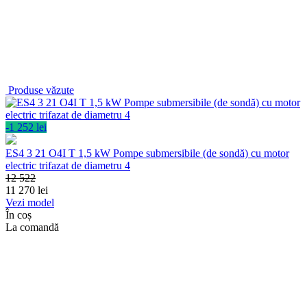
Produse văzute
-1 252 lei
ES4 3 21 O4I T 1,5 kW Pompe submersibile (de sondă) cu motor
electric trifazat de diametru 4
12 522
11 270
lei
Vezi model
În coș
La comandă