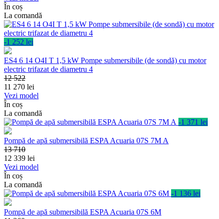
În coș
La comandă
-1 252 lei
ES4 6 14 O4I T 1,5 kW Pompe submersibile (de sondă) cu motor
electric trifazat de diametru 4
12 522
11 270
lei
Vezi model
În coș
La comandă
-1 371 lei
Pompă de apă submersibilă ESPA Acuaria 07S 7M A
13 710
12 339
lei
Vezi model
În coș
La comandă
-1 136 lei
Pompă de apă submersibilă ESPA Acuaria 07S 6M