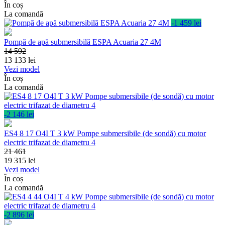
În coș
La comandă
-1 459 lei
Pompă de apă submersibilă ESPA Acuaria 27 4M
14 592
13 133
lei
Vezi model
În coș
La comandă
-2 146 lei
ES4 8 17 O4I T 3 kW Pompe submersibile (de sondă) cu motor
electric trifazat de diametru 4
21 461
19 315
lei
Vezi model
În coș
La comandă
-2 896 lei