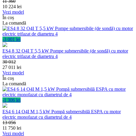
11 360
10 224
lei
Vezi model
În coș
La comandă
-3 001 lei
ES4 8 32 O4I T 5,5 kW Pompe submersibile (de sondă) cu motor
electric trifazat de diametru 4
30 012
27 011
lei
Vezi model
În coș
La comandă
-1 306 lei
ES4 6 14 O4I M 1,5 kW Pompă submersibilă ESPA cu motor
electric monofazat cu diametrul de 4
13 056
11 750
lei
Vezi model