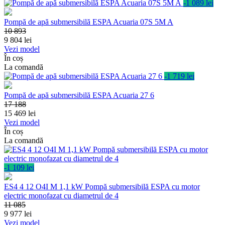
-1 089 lei
Pompă de apă submersibilă ESPA Acuaria 07S 5M A
10 893
9 804
lei
Vezi model
În coș
La comandă
-1 719 lei
Pompă de apă submersibilă ESPA Acuaria 27 6
17 188
15 469
lei
Vezi model
În coș
La comandă
-1 109 lei
ES4 4 12 O4I M 1,1 kW Pompă submersibilă ESPA cu motor
electric monofazat cu diametrul de 4
11 085
9 977
lei
Vezi model