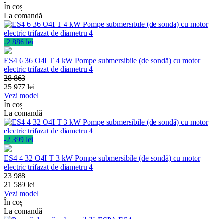
În coș
La comandă
-2 886 lei
ES4 6 36 O4I T 4 kW Pompe submersibile (de sondă) cu motor
electric trifazat de diametru 4
28 863
25 977
lei
Vezi model
În coș
La comandă
-2 399 lei
ES4 4 32 O4I T 3 kW Pompe submersibile (de sondă) cu motor
electric trifazat de diametru 4
23 988
21 589
lei
Vezi model
În coș
La comandă