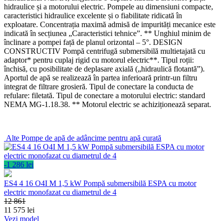
hidraulice și a motorului electric. Pompele au dimensiuni compacte,
caracteristici hidraulice excelente și o fiabilitate ridicată în
exploatare. Concentrația maximă admisă de impurități mecanice este
indicată în secțiunea „Caracteristici tehnice”. ** Unghiul minim de
înclinare a pompei față de planul orizontal – 5°. DESIGN
CONSTRUCTIV Pompă centrifugă submersibilă multietajată cu
adaptor* pentru cuplaj rigid cu motorul electric**. Tipul roții:
închisă, cu posibilitate de deplasare axială („hidraulică flotantă”).
Aportul de apă se realizează în partea inferioară printr-un filtru
integrat de filtrare grosieră. Tipul de conectare la conducta de
refulare: filetată. Tipul de conectare a motorului electric: standard
NEMA MG-1.18.38. ** Motorul electric se achiziționează separat.
Alte
Pompe de apă de adâncime pentru apă curată
-1 286 lei
ES4 4 16 O4I M 1,5 kW Pompă submersibilă ESPA cu motor
electric monofazat cu diametrul de 4
12 861
11 575
lei
Vezi model