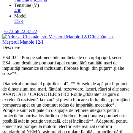
Tensiune (V)
400
Model
ES 4
+373 68 22 37 22
Chișinău, str.
Meșterul Manole 12/1
Descriere
ES4 03 T Pompe submersibile multietajate cu cuplaj rigid, seria
ES4, sunt destinate pomparii apei curate, fără cantități mari de
impurități mecanice și incluziuni fibroase lungi, din puțuri* și alte
surse**.
Diametrul nominal al puțurilor – 4". ** Sursele de apă pot fi puțuri
de dimensiuni mai mari, fântâni, rezervoare, lacuri, râuri și alte surse.
AVANTAJE / CARACTERISTICI Roțile „flotante” asigură o
excelentă rezistență la uzură și previn blocarea hidraulicii, permițând
pomparea apei cu un conținut redus de impurități mecanice*.
Pompele sunt echipate cu o supapă de reținere integrată pentru
protecție împotriva loviturilor de berbec. Funcționarea pompei este
posibilă atât în poziție verticală, cât și înclinată**. Adaptorul pentru
conectarea pompei la motorul electric este realizat conform
standardului NEMA, asigurând o cuplare fiabilă a arborilor părții