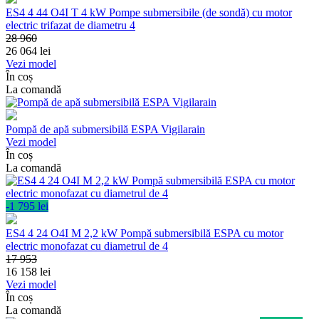
ES4 4 44 O4I T 4 kW Pompe submersibile (de sondă) cu motor
electric trifazat de diametru 4
28 960
26 064
lei
Vezi model
În coș
La comandă
Pompă de apă submersibilă ESPA Vigilarain
Vezi model
În coș
La comandă
-1 795 lei
ES4 4 24 O4I M 2,2 kW Pompă submersibilă ESPA cu motor
electric monofazat cu diametrul de 4
17 953
16 158
lei
Vezi model
În coș
La comandă