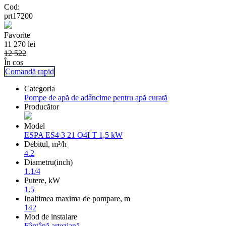
Cod:
prt17200
Favorite
11 270
lei
12 522
În coș
Comandă rapid
Categoria
Pompe de apă de adâncime pentru apă curată
Producător
Model
ESPA ES4 3 21 O4I T 1,5 kW
Debitul, m³/h
4.2
Diametru(inch)
1.1/4
Putere, kW
1.5
Inaltimea maxima de pompare, m
142
Mod de instalare
Fântână arteziană