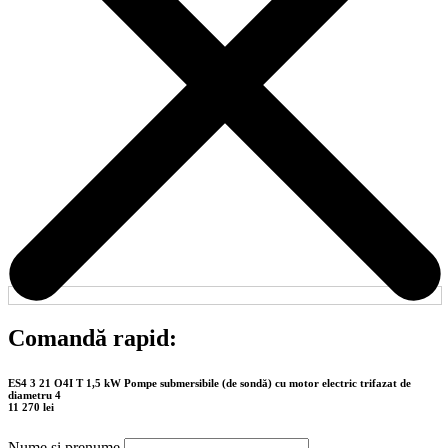
Comandă rapid:
ES4 3 21 O4I T 1,5 kW Pompe submersibile (de sondă) cu motor electric trifazat de
diametru 4
11 270 lei
Nume și prenume