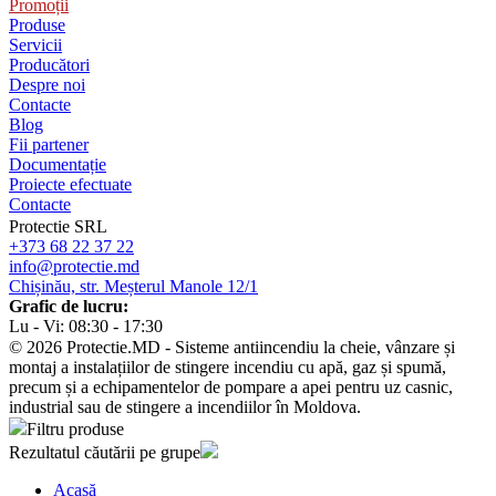
Promoții
Produse
Servicii
Producători
Despre noi
Contacte
Blog
Fii partener
Documentație
Proiecte efectuate
Contacte
Protectie SRL
+373 68 22 37 22
info@protectie.md
Chișinău, str. Meșterul Manole 12/1
Grafic de lucru:
Lu - Vi: 08:30 - 17:30
© 2026 Protectie.MD - Sisteme antiincendiu la cheie, vânzare și
montaj a instalațiilor de stingere incendiu cu apă, gaz și spumă,
precum și a echipamentelor de pompare a apei pentru uz casnic,
industrial sau de stingere a incendiilor în Moldova.
Filtru produse
Rezultatul căutării pe grupe
Acasă