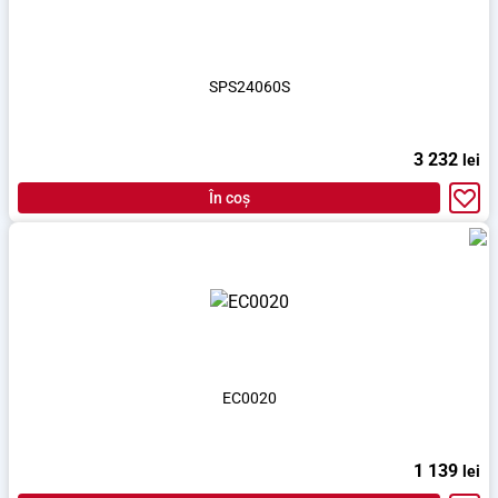
SPS24060S
3 232
lei
În coș
EC0020
1 139
lei