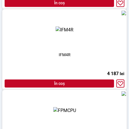
În coș
IFM4R
4 187
lei
În coș