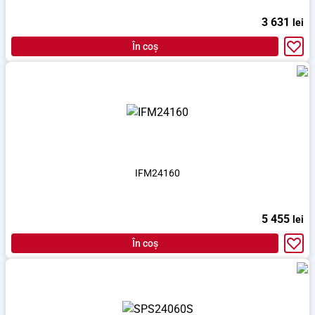
3 631
lei
În coș
IFM24160
5 455
lei
În coș