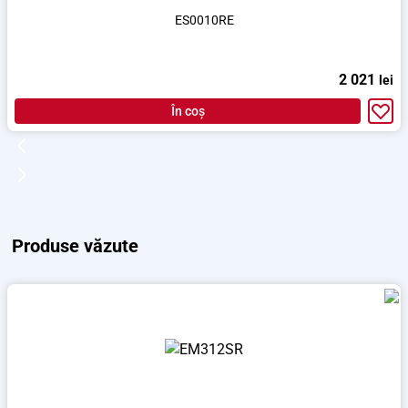
ES0010RE
2 021
lei
În coș
Produse văzute