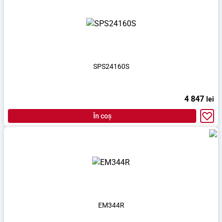
SPS24160S
4 847
lei
În coș
EM344R