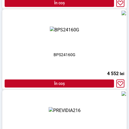
În coș
BPS24160G
4 552
lei
În coș