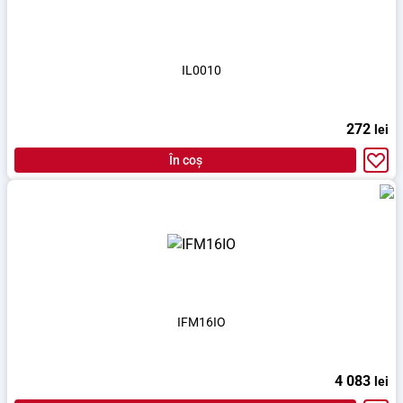
IL0010
272
lei
În coș
IFM16IO
4 083
lei