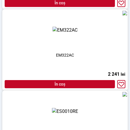
În coș
EM322AC
2 241
lei
În coș