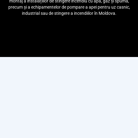
montaj a instalațiilor de stingere incendiu cu apă, gaz și spumă,
precum și a echipamentelor de pompare a apei pentru uz casnic,
industrial sau de stingere a incendiilor în Moldova.