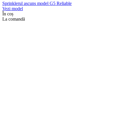
Sprinklerul ascuns model G5 Reliable
Vezi model
În coș
La comandă