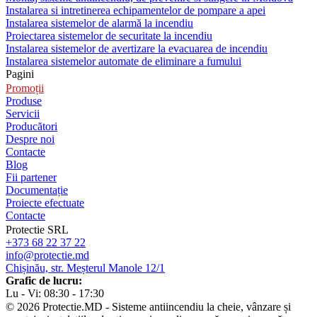
Instalarea si intretinerea echipamentelor de pompare a apei
Instalarea sistemelor de alarmă la incendiu
Proiectarea sistemelor de securitate la incendiu
Instalarea sistemelor de avertizare la evacuarea de incendiu
Instalarea sistemelor automate de eliminare a fumului
Pagini
Promoții
Produse
Servicii
Producători
Despre noi
Contacte
Blog
Fii partener
Documentație
Proiecte efectuate
Contacte
Protectie SRL
+373 68 22 37 22
info@protectie.md
Chișinău, str. Meșterul Manole 12/1
Grafic de lucru:
Lu - Vi: 08:30 - 17:30
© 2026 Protectie.MD - Sisteme antiincendiu la cheie, vânzare și