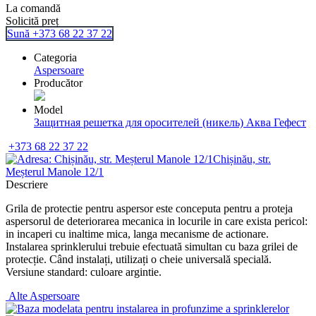
La comandă
Solicită preț
Sună +373 68 22 37 22
Categoria
Aspersoare
Producător
Model
Защитная решетка для оросителей (никель) Аква Гефест
+373 68 22 37 22
Chișinău, str.
Meșterul Manole 12/1
Descriere
Grila de protectie pentru aspersor este conceputa pentru a proteja
aspersorul de deteriorarea mecanica in locurile in care exista pericol:
in incaperi cu inaltime mica, langa mecanisme de actionare.
Instalarea sprinklerului trebuie efectuată simultan cu baza grilei de
protecție. Când instalați, utilizați o cheie universală specială.
Versiune standard: culoare argintie.
Alte
Aspersoare