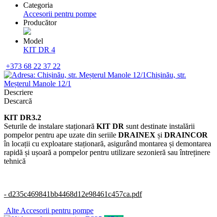
Categoria
Accesorii pentru pompe
Producător
Model
KIT DR 4
+373 68 22 37 22
Chișinău, str.
Meșterul Manole 12/1
Descriere
Descarcă
KIT DR3.2
Seturile de instalare staționară
KIT DR
sunt destinate instalării
pompelor pentru ape uzate din seriile
DRAINEX
și
DRAINCOR
în locații cu exploatare staționară, asigurând montarea și demontarea
rapidă și ușoară a pompelor pentru utilizare sezonieră sau întreținere
tehnică
- d235c469841bb4468d12e98461c457ca.pdf
Alte
Accesorii pentru pompe