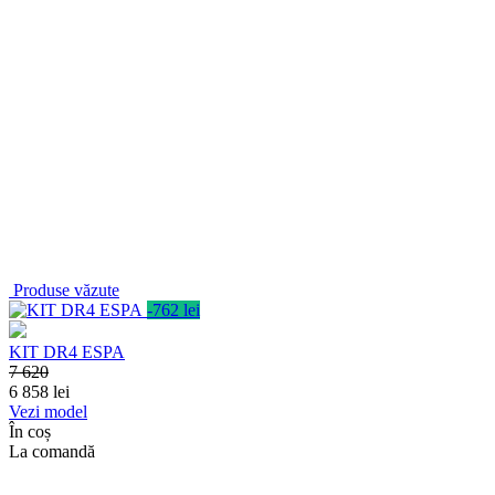
Produse văzute
-762 lei
KIT DR4 ESPA
7 620
6 858
lei
Vezi model
În coș
La comandă