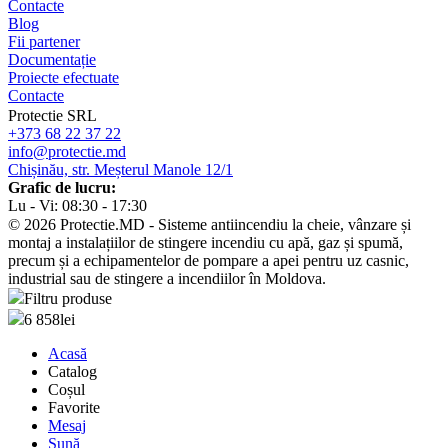
Contacte
Blog
Fii partener
Documentație
Proiecte efectuate
Contacte
Protectie SRL
+373 68 22 37 22
info@protectie.md
Chișinău, str. Meșterul Manole 12/1
Grafic de lucru:
Lu - Vi: 08:30 - 17:30
© 2026 Protectie.MD - Sisteme antiincendiu la cheie, vânzare și
montaj a instalațiilor de stingere incendiu cu apă, gaz și spumă,
precum și a echipamentelor de pompare a apei pentru uz casnic,
industrial sau de stingere a incendiilor în Moldova.
Filtru produse
6 858
lei
Acasă
Catalog
Coșul
Favorite
Mesaj
Sună