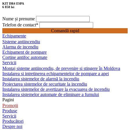
KIT DR4 ESPA
6 858 lei
Nume și prenume
Telefon de contact
*
Comandă rapid
Echipamente
Sisteme antiincendiu
Alarma de incendiu
Echipament de pompare
Cortine antifoc automate
Servicii
Montaj sisteme antiincendiu, de prevenire si stingere în Moldova
Instalarea si intretinerea echipamentelor de pompare a apei
Instalarea sistemelor de alarmă la incendiu
Proiectarea sistemelor de securitate la incendiu
Instalarea sistemelor de avertizare la evacuarea de incendiu
Instalarea sistemelor automate de eliminare a fumului
Pagini
Promoții
Produse
Servicii
Producători
Despre noi