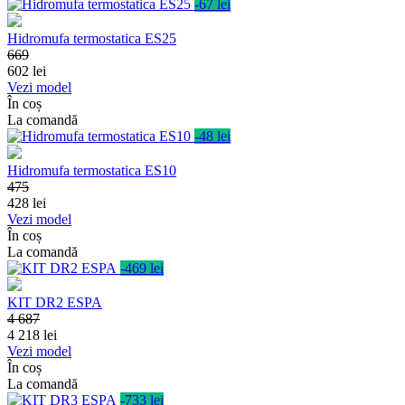
-67 lei
Hidromufa termostatica ES25
669
602
lei
Vezi model
În coș
La comandă
-48 lei
Hidromufa termostatica ES10
475
428
lei
Vezi model
În coș
La comandă
-469 lei
KIT DR2 ESPA
4 687
4 218
lei
Vezi model
În coș
La comandă
-733 lei