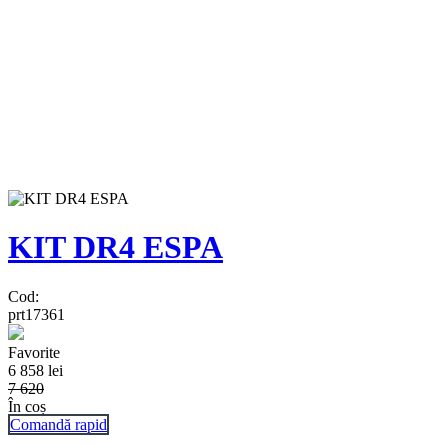
KIT DR4 ESPA
Cod:
prt17361
Favorite
6 858
lei
7 620
În coș
Comandă rapid