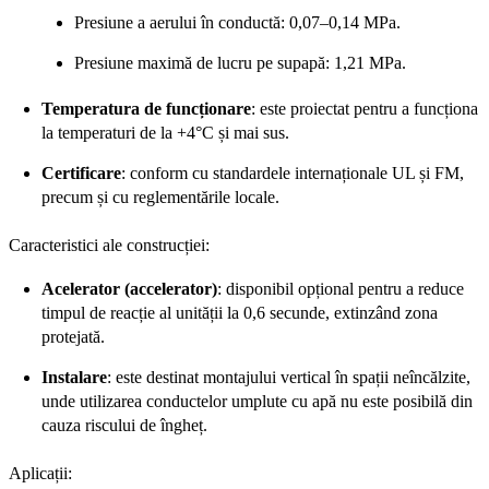
Presiune a aerului în conductă: 0,07–0,14 MPa.
Presiune maximă de lucru pe supapă: 1,21 MPa.
Temperatura de funcționare
: este proiectat pentru a funcționa
la temperaturi de la +4°C și mai sus.
Certificare
: conform cu standardele internaționale UL și FM,
precum și cu reglementările locale.
Caracteristici ale construcției:
Acelerator (accelerator)
: disponibil opțional pentru a reduce
timpul de reacție al unității la 0,6 secunde, extinzând zona
protejată.
Instalare
: este destinat montajului vertical în spații neîncălzite,
unde utilizarea conductelor umplute cu apă nu este posibilă din
cauza riscului de îngheț.
Aplicații: