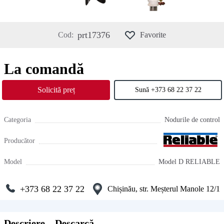
prt17376
Cod:
Favorite
La comandă
Solicită preț
Sună +373 68 22 37 22
Categoria
Nodurile de control
Producător
Model
Model D RELIABLE
+373 68 22 37 22
Chișinău, str. Meșterul Manole 12/1
Descriere
Descarcă