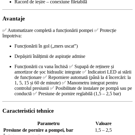
Racord de ieșire – conexiune filetabilă
Avantaje
✅ Automatizare completă a funcționării pompei ✅ Protecție
împotriva:
Funcționării în gol („mers uscat”)
Depășirii înălțimii de aspirație admise
Funcționării cu vana închisă ✅ Supapă de reținere și
amortizor de șoc hidraulic integrate ✅ Indicatori LED ai stării
de funcționare ✅ Reporniere automată (până la 4 încercări: la
1, 5, 15 și 60 de minute) ✅ Manometru integrat pentru
controlul presiunii ✅ Posibilitate de instalare pe pompă sau pe
conductă ✅ Presiune de pornire reglabilă (1,5 – 2,5 bar)
Caracteristici tehnice
Parametru
Valoare
Presiune de pornire a pompei, bar
1,5 – 2,5