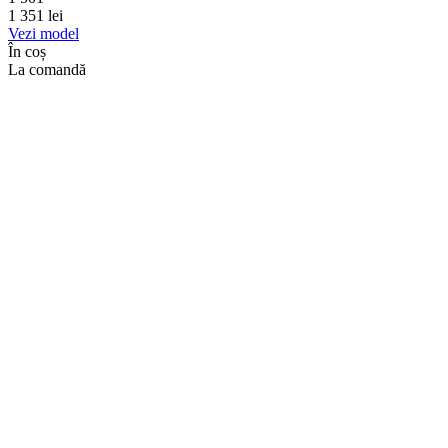
1 351
lei
Vezi model
În coș
La comandă