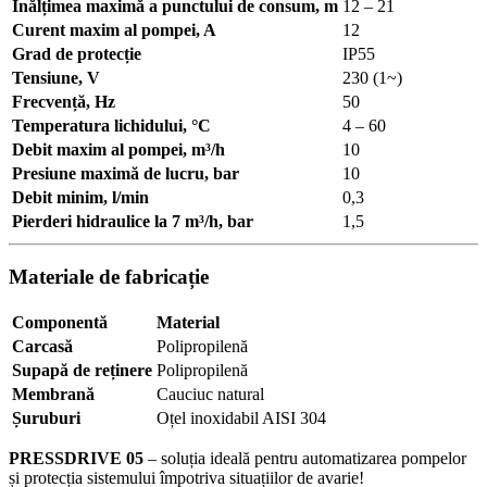
Înălțimea maximă a punctului de consum, m
12 – 21
Curent maxim al pompei, A
12
Grad de protecție
IP55
Tensiune, V
230 (1~)
Frecvență, Hz
50
Temperatura lichidului, °C
4 – 60
Debit maxim al pompei, m³/h
10
Presiune maximă de lucru, bar
10
Debit minim, l/min
0,3
Pierderi hidraulice la 7 m³/h, bar
1,5
Materiale de fabricație
Componentă
Material
Carcasă
Polipropilenă
Supapă de reținere
Polipropilenă
Membrană
Cauciuc natural
Șuruburi
Oțel inoxidabil AISI 304
PRESSDRIVE 05
– soluția ideală pentru automatizarea pompelor
și protecția sistemului împotriva situațiilor de avarie!