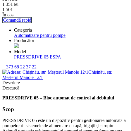
1 351
lei
1 501
În coș
Comandă rapid
Categoria
Automatizare pentru pompe
Producător
Model
PRESSDRIVE 05 ESPA
+373 68 22 37 22
Chișinău, str.
Meșterul Manole 12/1
Descriere
Descarcă
PRESSDRIVE 05 – Bloc automat de control al debitului
Scop
PRESSDRIVE 05 este un dispozitiv pentru gestionarea automată a
pompelor în sistemele de alimentare cu apă, irigații și stropire.
Asigură protecția echipamentului pompei și menține funcționarea