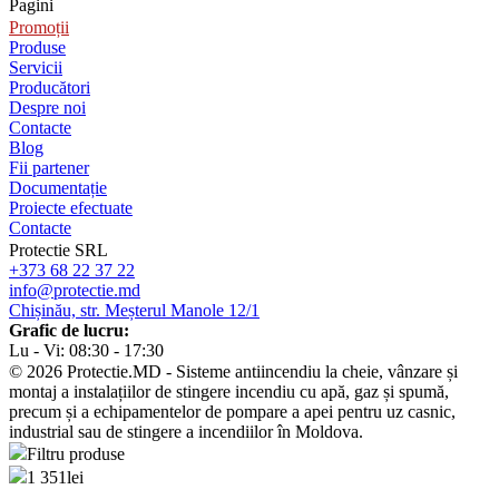
Pagini
Promoții
Produse
Servicii
Producători
Despre noi
Contacte
Blog
Fii partener
Documentație
Proiecte efectuate
Contacte
Protectie SRL
+373 68 22 37 22
info@protectie.md
Chișinău, str. Meșterul Manole 12/1
Grafic de lucru:
Lu - Vi: 08:30 - 17:30
© 2026 Protectie.MD - Sisteme antiincendiu la cheie, vânzare și
montaj a instalațiilor de stingere incendiu cu apă, gaz și spumă,
precum și a echipamentelor de pompare a apei pentru uz casnic,
industrial sau de stingere a incendiilor în Moldova.
Filtru produse
1 351
lei