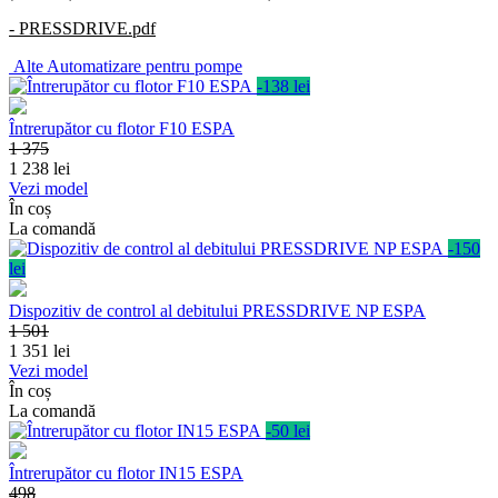
- PRESSDRIVE.pdf
Alte
Automatizare pentru pompe
-138 lei
Întrerupător cu flotor F10 ESPA
1 375
1 238
lei
Vezi model
În coș
La comandă
-150
lei
Dispozitiv de control al debitului PRESSDRIVE NP ESPA
1 501
1 351
lei
Vezi model
În coș
La comandă
-50 lei
Întrerupător cu flotor IN15 ESPA
498