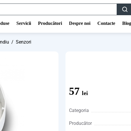
duse
Servicii
Producători
Despre noi
Contacte
Blo
endiu
/
Senzori
57
lei
Categoria
Producător