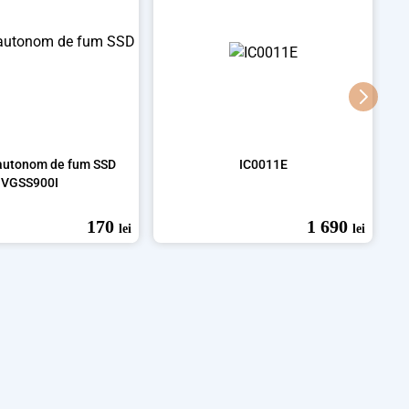
 autonom de fum SSD
IC0011E
VGSS900I
170
1 690
lei
lei