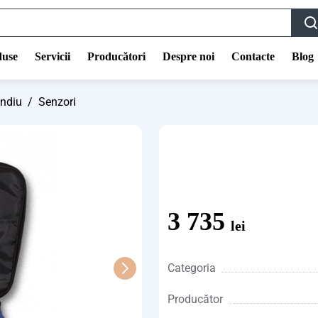
duse
Servicii
Producători
Despre noi
Contacte
Blog
endiu
/
Senzori
3 735
lei
Categoria
Producător