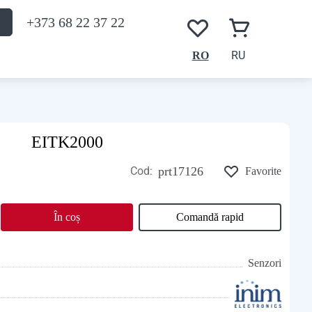
+373 68 22 37 22
RU
RO
EITK2000
Cod:
prt17126
Favorite
În coș
Comandă rapid
Senzori