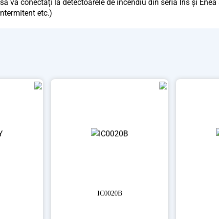
ă vă conectați la detectoarele de incendiu din seria Iris și Enea 
ntermitent etc.)
IC0020B