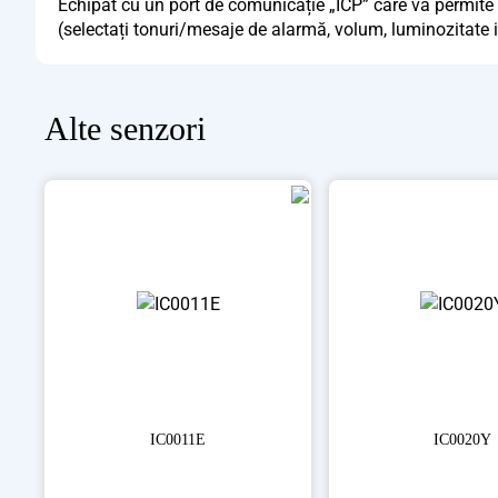
Echipat cu un port de comunicație „ICP” care vă permite s
(selectați tonuri/mesaje de alarmă, volum, luminozitate i
Alte
senzori
IC0011E
IC0020Y