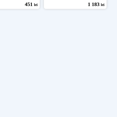
451
1 183
lei
lei