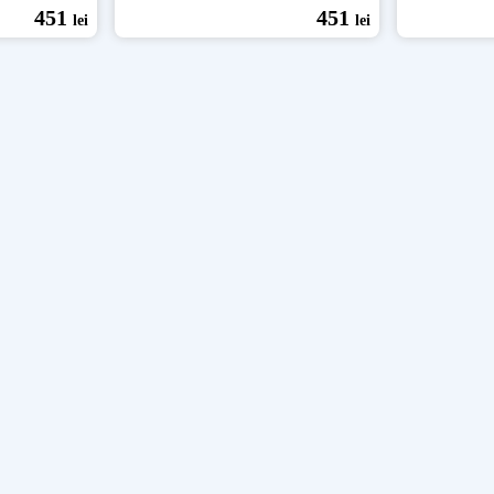
451
451
lei
lei