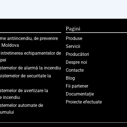
Pagini
me antiincendiu, de prevenire
Produse
în Moldova
Servicii
i intretinerea echipamentelor de
Producători
pei
Despre noi
istemelor de alarmă la incendiu
Contacte
sistemelor de securitate la
Blog
Fii partener
istemelor de avertizare la
Documentație
e incendiu
Proiecte efectuate
istemelor automate de
fumului