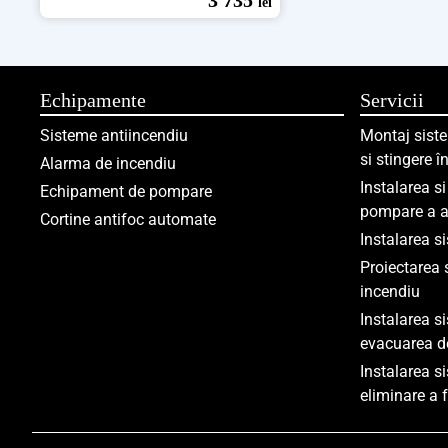
3 735
lei
Echipamente
Servicii
Sisteme antiincendiu
Montaj siste
si stingere 
Alarma de incendiu
Instalarea s
Echipament de pompare
pompare a a
Cortine antifoc automate
Instalarea s
Proiectarea 
incendiu
Instalarea s
evacuarea d
Instalarea s
eliminare a 