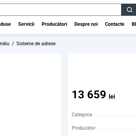
oduse
Servicii
Producători
Despre noi
Contacte
B
endiu
/
Sisteme de adrese
13 659
lei
Categoria
Producător