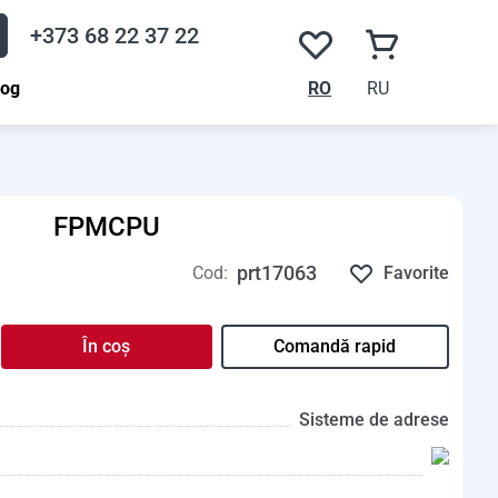
+373 68 22 37 22
log
RO
RU
FPMCPU
prt17063
Cod:
Favorite
În coș
Comandă rapid
Sisteme de adrese