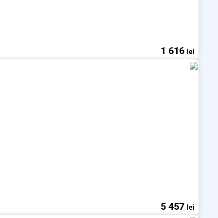
1 616
lei
5 457
lei