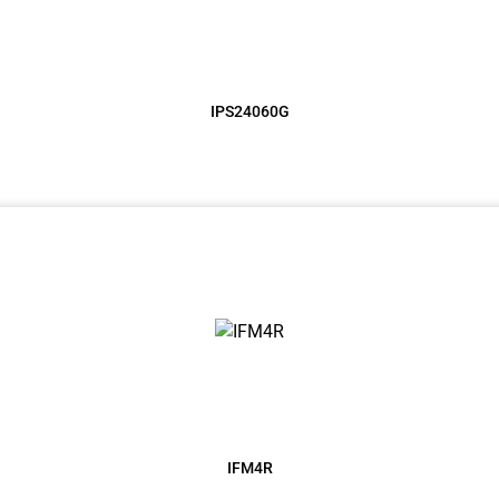
IPS24060G
IFM4R