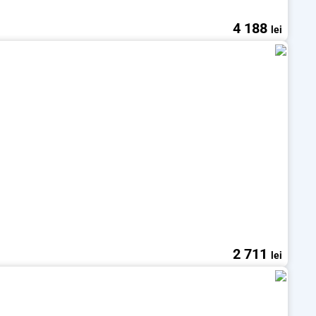
4 188
lei
2 711
lei