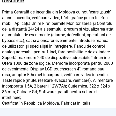
Descriere
Prima Centrală de incendiu din Moldova cu notificare „push”
a unui incendiu, verificare video, hărți grafice pe un telefon
mobil. Aplicația „Inim Fire” permite Monitorizarea și Controlul
de la distanță 24/24 a sistemului, precum și vizualizarea atât
a jurnalului de evenimente (alarme, defecțiuni, operațiuni de
bypass etc.), cât și a oricăror evenimente introduse manual
de utilizatori și specialiști în întreținere. Panou de control
analog adresabil pentru 1 inel, fara posibilitate de extindere.
Suportă maximum 240 de dispozitive adresabile într-un inel.
Oferă 1000 de zone logice. Memorie încorporată pentru 2000
de evenimente; Display LCD touchscreen 4", romana sau
rusa; adaptor Ethernet incorporat, verificare video incendiu.
Taste rapide (mute, resetare, evacuare, verificare). Alimentare
incorporata 1,5A, 2 baterii 12V/7Ah; Cutie mica, 322 x 324 x
86 mm; Culoare Gri; Software gratuit pentru setare si
intretinere;
Certificat în Republica Moldova. Fabricat in Italia