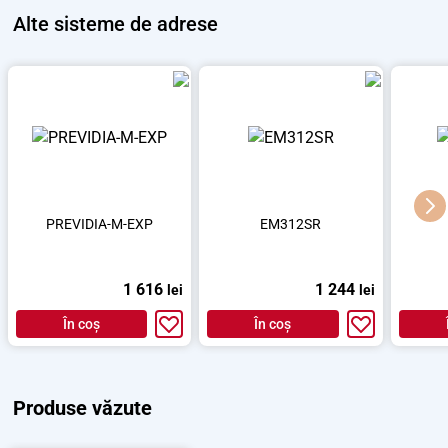
Alte
sisteme de adrese
PREVIDIA-M-EXP
EM312SR
1 616
1 244
lei
lei
În coș
În coș
Produse văzute