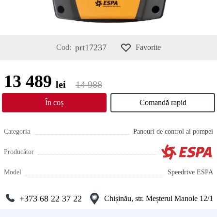
prt17237
Cod:
Favorite
13 489
lei
14 988
În coș
Comandă rapid
Categoria
Panouri de control al pompei
Producător
Model
Speedrive ESPA
+373 68 22 37 22
Chișinău, str. Meșterul Manole 12/1