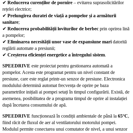
✔
Reducerea curenților de pornire
– evitarea suprasolicitărilor
rețelei electrice;
✔
Prelungirea duratei de viață a pompelor și a armăturii
sanitare
;
✔
Reducerea probabilității loviturilor de berbec
prin oprirea lină
a pompelor;
✔
Eliminarea necesității unor vase de expansiune mari
datorită
reglării automate a presiunii;
✔
Creșterea eficienței energetice a întregului sistem
.
SPEEDRIVE
este proiectat pentru gestionarea automată a
pompelor. Acesta este programat pentru un nivel constant de
presiune, care este reglat printr-un senzor de presiune. Electronica
modulului determină automat frecvența de oprire pe baza
parametrilor inițiali ai pompei setați în timpul configurării. Există, de
asemenea, posibilitatea de a programa timpul de oprire al instalației
după încetarea consumului de apă.
SPEEDRIVE
funcționează în condiții ambientale de până la
65°C
,
fiind răcit de fluxul de aer al ventilatorului motorului pompei.
Modulul permite conectarea unui comutator de nivel, a unui senzor