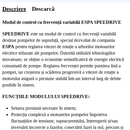
Descriere
Descarcă
Modul de control cu frecvență variabilă ESPA SPEEDRIVE
SPEEDRIVE
este un modul de control cu frecvență variabilă
destinat pompelor de suprafață, special dezvoltat de compania
ESPA
pentru reglarea vitezei de rotație a arborilor motoarelor
electrice trifazate ale pompelor. Datorită utilizării tehnologiilor
inovatoare, se obține o economie semnificativă de energie electrică
consumată de pompe. Reglarea frecvenței permite pornirea lină a
pompei, iar creșterea și scăderea progresivă a vitezei de rotație a
motorului asigură o presiune stabilă într-un interval larg de debite
posibile în sistem.
FUNCȚIILE MODULULUI SPEEDRIVE:
Setarea presiunii necesare în sistem;
Protecția complexă a motoarelor pompelor împotriva
fluctuațiilor de tensiune, supracurentului, întreruperii și/sau
inversării incorecte a fazelor, conectării fazei la nul, precum și