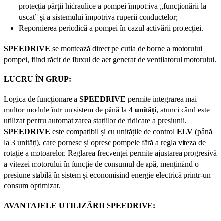
protecția părții hidraulice a pompei împotriva „funcționării la
uscat” și a sistemului împotriva ruperii conductelor;
Repornierea periodică a pompei în cazul activării protecției.
SPEEDRIVE
se montează direct pe cutia de borne a motorului
pompei, fiind răcit de fluxul de aer generat de ventilatorul motorului.
LUCRU ÎN GRUP:
Logica de funcționare a
SPEEDRIVE
permite integrarea mai
multor module într-un sistem de până la
4 unități
, atunci când este
utilizat pentru automatizarea stațiilor de ridicare a presiunii.
SPEEDRIVE
este compatibil și cu unitățile de control
ELV
(până
la 3 unități), care pornesc și opresc pompele fără a regla viteza de
rotație a motoarelor. Reglarea frecvenței permite ajustarea progresivă
a vitezei motorului în funcție de consumul de apă, menținând o
presiune stabilă în sistem și economisind energie electrică printr-un
consum optimizat.
AVANTAJELE UTILIZĂRII SPEEDRIVE: