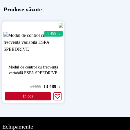
Produse văzute
-1 499 lei
Modul de control cu frecvență
variabilă ESPA SPEEDRIVE
13 489
14 988
lei
În coș
Echipamente