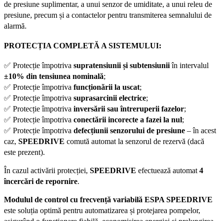
de presiune suplimentar, a unui senzor de umiditate, a unui releu de
presiune, precum și a contactelor pentru transmiterea semnalului de
alarmă.
PROTECȚIA COMPLETĂ A SISTEMULUI:
✅ Protecție împotriva
supratensiunii și subtensiunii
în intervalul
±10% din tensiunea nominală
;
✅ Protecție împotriva
funcționării la uscat
;
✅ Protecție împotriva
suprasarcinii electrice
;
✅ Protecție împotriva
inversării sau întreruperii fazelor
;
✅ Protecție împotriva
conectării incorecte a fazei la nul
;
✅ Protecție împotriva
defecțiunii senzorului de presiune
– în acest
caz,
SPEEDRIVE
comută automat la senzorul de rezervă (dacă
este prezent).
În cazul activării protecției,
SPEEDRIVE
efectuează automat
4
încercări de repornire
.
Modulul de control cu frecvență variabilă ESPA SPEEDRIVE
este soluția optimă pentru automatizarea și protejarea pompelor,