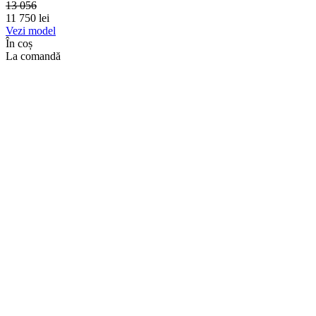
13 056
11 750
lei
Vezi model
În coș
La comandă