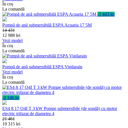
În coș
La comandă
-1 443 lei
Pompă de apă submersibilă ESPA Acuaria 17 5M
14 431
12 988
lei
Vezi model
În coș
La comandă
Pompă de apă submersibilă ESPA Vigilarain
Vezi model
În coș
La comandă
-2 146 lei
ES4 8 17 O4I T 3 kW Pompe submersibile (de sondă) cu motor
electric trifazat de diametru 4
21 461
19 315
lei