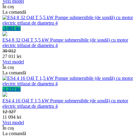
Vezi model
În coș
La comandă
-3 001 lei
ES4 8 32 O4I T 5,5 kW Pompe submersibile (de sondă) cu motor
electric trifazat de diametru 4
30 012
27 011
lei
Vezi model
În coș
La comandă
-1 233 lei
ES4 4 16 O4I T 1,5 kW Pompe submersibile (de sondă) cu motor
electric trifazat de diametru 4
12 327
11 094
lei
Vezi model
În coș
La comandă