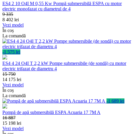
ES4 2 10 O4I M 0,55 Kw Pompă submersibilă ESPA cu motor
electric monofazat cu diametrul de 4
9 335
8 402
lei
Vezi model
În coș
La comandă
-1 575 lei
ES4 4 24 O4I T 2,2 kW Pompe submersibile (de sondă) cu motor
electric trifazat de diametru 4
15 750
14 175
lei
Vezi model
În coș
La comandă
-1 689 lei
Pompă de apă submersibilă ESPA Acuaria 17 7M A
16 887
15 198
lei
Vezi model
În coș