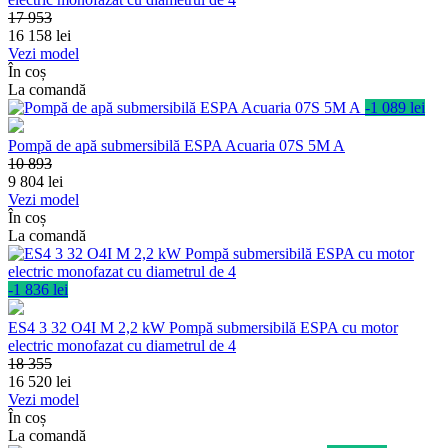
17 953
16 158
lei
Vezi model
În coș
La comandă
-1 089 lei
Pompă de apă submersibilă ESPA Acuaria 07S 5M A
10 893
9 804
lei
Vezi model
În coș
La comandă
-1 836 lei
ES4 3 32 O4I M 2,2 kW Pompă submersibilă ESPA cu motor
electric monofazat cu diametrul de 4
18 355
16 520
lei
Vezi model
În coș
La comandă