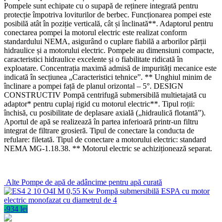
Pompele sunt echipate cu o supapă de reținere integrată pentru
protecție împotriva loviturilor de berbec. Funcționarea pompei este
posibilă atât în poziție verticală, cât și înclinată**. Adaptorul pentru
conectarea pompei la motorul electric este realizat conform
standardului NEMA, asigurând o cuplare fiabilă a arborilor părții
hidraulice și a motorului electric. Pompele au dimensiuni compacte,
caracteristici hidraulice excelente și o fiabilitate ridicată în
exploatare. Concentrația maximă admisă de impurități mecanice este
indicată în secțiunea „Caracteristici tehnice”. ** Unghiul minim de
înclinare a pompei față de planul orizontal – 5°. DESIGN
CONSTRUCTIV Pompă centrifugă submersibilă multietajată cu
adaptor* pentru cuplaj rigid cu motorul electric**. Tipul roții:
închisă, cu posibilitate de deplasare axială („hidraulică flotantă”).
Aportul de apă se realizează în partea inferioară printr-un filtru
integrat de filtrare grosieră. Tipul de conectare la conducta de
refulare: filetată. Tipul de conectare a motorului electric: standard
NEMA MG-1.18.38. ** Motorul electric se achiziționează separat.
Alte
Pompe de apă de adâncime pentru apă curată
-934 lei