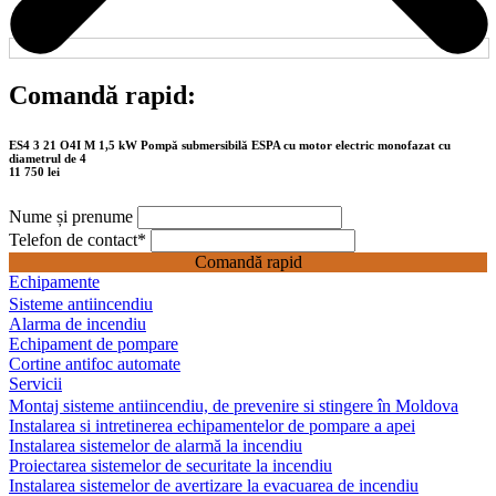
Comandă rapid:
ES4 3 21 O4I M 1,5 kW Pompă submersibilă ESPA cu motor electric monofazat cu
diametrul de 4
11 750 lei
Nume și prenume
Telefon de contact
*
Comandă rapid
Echipamente
Sisteme antiincendiu
Alarma de incendiu
Echipament de pompare
Cortine antifoc automate
Servicii
Montaj sisteme antiincendiu, de prevenire si stingere în Moldova
Instalarea si intretinerea echipamentelor de pompare a apei
Instalarea sistemelor de alarmă la incendiu
Proiectarea sistemelor de securitate la incendiu
Instalarea sistemelor de avertizare la evacuarea de incendiu