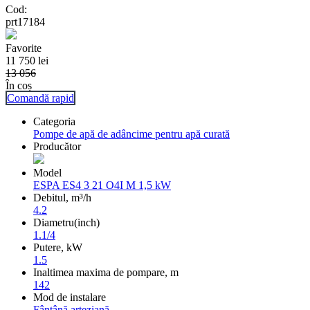
Cod:
prt17184
Favorite
11 750
lei
13 056
În coș
Comandă rapid
Categoria
Pompe de apă de adâncime pentru apă curată
Producător
Model
ESPA ES4 3 21 O4I M 1,5 kW
Debitul, m³/h
4.2
Diametru(inch)
1.1/4
Putere, kW
1.5
Inaltimea maxima de pompare, m
142
Mod de instalare
Fântână arteziană