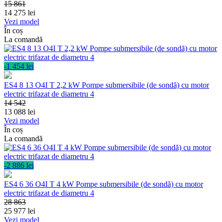
15 861
14 275
lei
Vezi model
În coș
La comandă
-1 454 lei
ES4 8 13 O4I T 2,2 kW Pompe submersibile (de sondă) cu motor
electric trifazat de diametru 4
14 542
13 088
lei
Vezi model
În coș
La comandă
-2 886 lei
ES4 6 36 O4I T 4 kW Pompe submersibile (de sondă) cu motor
electric trifazat de diametru 4
28 863
25 977
lei
Vezi model