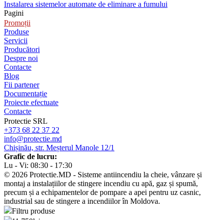
Instalarea sistemelor automate de eliminare a fumului
Pagini
Promoții
Produse
Servicii
Producători
Despre noi
Contacte
Blog
Fii partener
Documentație
Proiecte efectuate
Contacte
Protectie SRL
+373 68 22 37 22
info@protectie.md
Chișinău, str. Meșterul Manole 12/1
Grafic de lucru:
Lu - Vi: 08:30 - 17:30
© 2026 Protectie.MD - Sisteme antiincendiu la cheie, vânzare și
montaj a instalațiilor de stingere incendiu cu apă, gaz și spumă,
precum și a echipamentelor de pompare a apei pentru uz casnic,
industrial sau de stingere a incendiilor în Moldova.
Filtru produse