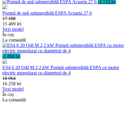
-1 719 lei
Pompă de apă submersibilă ESPA Acuaria 27 6
17 188
15 469
lei
Vezi model
În coș
La comandă
-1 806 lei
ES4 6 20 O4I M 2,2 kW Pompă submersibilă ESPA cu motor
electric monofazat cu diametrul de 4
18 064
16 258
lei
Vezi model
În coș
La comandă