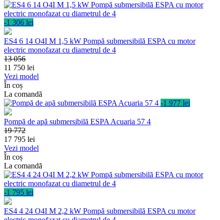
-1 306 lei
ES4 6 14 O4I M 1,5 kW Pompă submersibilă ESPA cu motor
electric monofazat cu diametrul de 4
13 056
11 750
lei
Vezi model
În coș
La comandă
-1 977 lei
Pompă de apă submersibilă ESPA Acuaria 57 4
19 772
17 795
lei
Vezi model
În coș
La comandă
-1 795 lei
ES4 4 24 O4I M 2,2 kW Pompă submersibilă ESPA cu motor
electric monofazat cu diametrul de 4