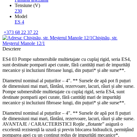
Tensiune (V)
230
Model
ES 4
+373 68 22 37 22
Chișinău, str.
Meșterul Manole 12/1
Descriere
ES4 03 Pompe submersibile multietajate cu cuplaj rigid, seria ES4,
sunt destinate pomparii apei curate, fără cantități mari de impurități
mecanice și incluziuni fibroase lungi, din puțuri* și alte surse**.
Diametrul nominal al puțurilor – 4". ** Sursele de apă pot fi puțuri
de dimensiuni mai mari, fântâni, rezervoare, lacuri, râuri și alte surse.
Pompe submersibile multietajate cu cuplaj rigid, seria ES4, sunt
destinate pomparii apei curate, fără cantități mari de impurități
mecanice și incluziuni fibroase lungi, din puțuri* și alte surse**.
Diametrul nominal al puțurilor – 4". ** Sursele de apă pot fi puțuri
de dimensiuni mai mari, fântâni, rezervoare, lacuri, râuri și alte surse.
AVANTAJE / CARACTERISTICI Roțile „flotante” asigură o
excelentă rezistență la uzură și previn blocarea hidraulicii, permițând
pomparea apei cu un conținut redus de impurități mecanice*.