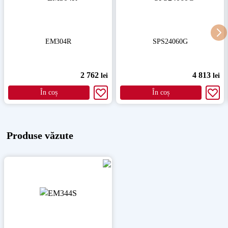
EM304R
SPS24060G
2 762
4 813
lei
lei
În coș
În coș
Produse văzute