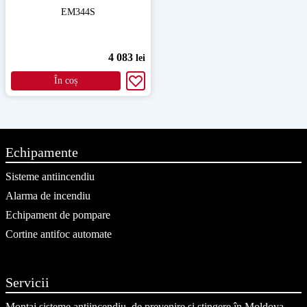
EM344S
4 083
lei
În coș
Echipamente
Sisteme antiincendiu
Alarma de incendiu
Echipament de pompare
Cortine antifoc automate
Servicii
Montaj sisteme antiincendiu, de prevenire si stingere în Moldova