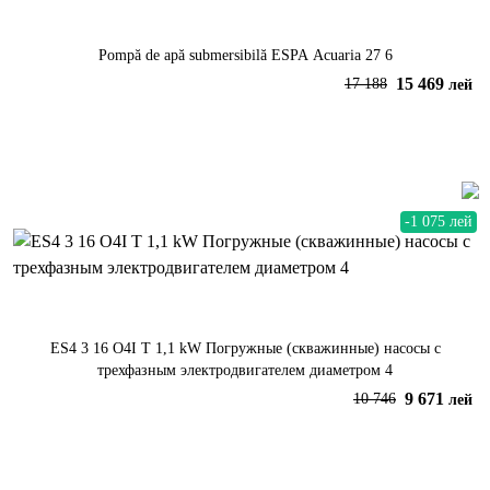
Pompă de apă submersibilă ESPA Acuaria 27 6
15 469
17 188
лей
В корзину
-1 075 лей
ES4 3 16 O4I T 1,1 kW Погружные (скважинные) насосы с
трехфазным электродвигателем диаметром 4
9 671
10 746
лей
В корзину