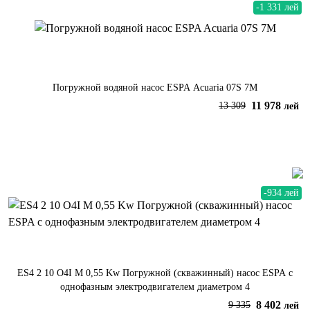
-1 331 лей
Погружной водяной насос ESPA Acuaria 07S 7M
11 978
13 309
лей
В корзину
-934 лей
ES4 2 10 O4I M 0,55 Kw Погружной (скважинный) насос ESPA с
однофазным электродвигателем диаметром 4
8 402
9 335
лей