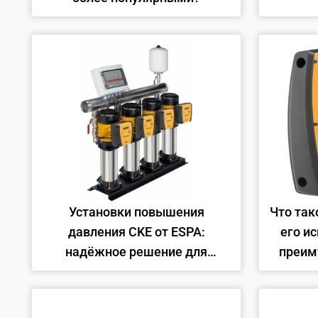
Установки повышения
Что так
давления CKE от ESPA:
его и
надёжное решение для
преим
водоснабжения