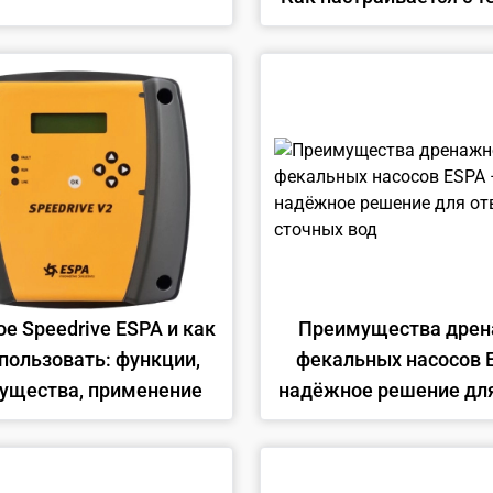
и его преимущес
ое Speedrive ESPA и как
Преимущества дрен
спользовать: функции,
фекальных насосов 
ущества, применение
надёжное решение для
сточных вод