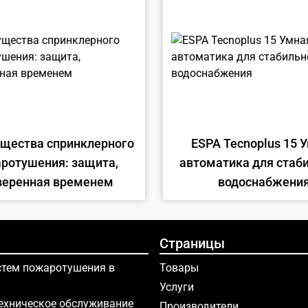
щества спринклерного
ESPA Tecnoplus 15 Умная
ротушения: защита,
автоматика для стаб
веренная временем
водоснабжени
Страницы
тем пожаротушения в
Товары
Услуги
ехническое обслуживание
Производители