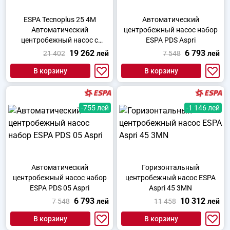
ESPA Tecnoplus 25 4M
Автоматический
Автоматический
центробежный насос набор
центробежный насос с
ESPA PDS Aspri
переменной скоростью
19 262
6 793
21 402
лей
7 548
лей
В корзину
В корзину
-755 лей
-1 146 лей
Автоматический
Горизонтальный
центробежный насос набор
центробежный насос ESPA
ESPA PDS 05 Aspri
Aspri 45 3MN
6 793
10 312
7 548
лей
11 458
лей
В корзину
В корзину