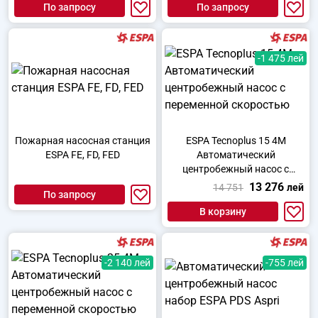
По запросу
По запросу
-1 475 лей
Пожарная насосная станция
ESPA Tecnoplus 15 4M
ESPA FE, FD, FED
Автоматический
центробежный насос с
переменной скоростью
13 276
14 751
лей
По запросу
В корзину
-2 140 лей
-755 лей