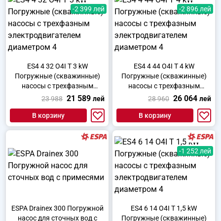
-2 399 лей
-2 896 лей
ES4 4 32 O4I T 3 kW
ES4 4 44 O4I T 4 kW
Погружные (скважинные)
Погружные (скважинные)
насосы с трехфазным
насосы с трехфазным
электродвигателем
электродвигателем
21 589
26 064
23 988
лей
28 960
лей
диаметром 4
диаметром 4
В корзину
В корзину
-1 252 лей
ESPA Drainex 300 Погружной
ES4 6 14 O4I T 1,5 kW
насос для сточных вод с
Погружные (скважинные)