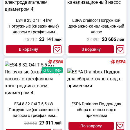
ES4 8 23 O4I T 4 kW
ESPA Draincor Погружной
Погружные (скважинные)
дренажно-канализационный
насосы с трехфазным
насос
электродвигателем
23 141
20 606
25 712
лей
22 895
лей
диаметром 4
В корзину
В корзину
-3 001 лей
ES4 8 32 O4I T 5,5 kW
ESPA Drainbox Поддон для
Погружные (скважинные)
сбора сточных вод с
насосы с трехфазным
примесями
электродвигателем
27 011
30 012
лей
По запросу
диаметром 4