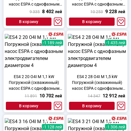
насос ESPA с однофазным
насос ESPA с однофазным
электродвигателем
электродвигателем
8 402
9 228
9 335
лей
10 253
лей
диаметром 4
диаметром 4
В корзину
В корзину
-1 189 лей
-1 435 лей
ES4 2 20 O4I M 1,1 kW
ES4 2 28 O4I M 1,5 kW
Погружной (скважинный)
Погружной (скважинный)
насос ESPA с однофазным
насос ESPA с однофазным
электродвигателем
электродвигателем
10 702
12 912
11 891
лей
14 347
лей
диаметром 4
диаметром 4
В корзину
В корзину
-1 128 лей
-1 306 лей