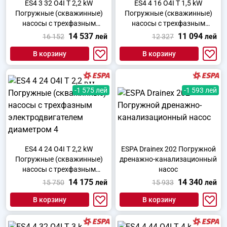
ES4 3 32 O4I T 2,2 kW
ES4 4 16 O4I T 1,5 kW
Погружные (скважинные)
Погружные (скважинные)
насосы с трехфазным
насосы с трехфазным
электродвигателем
электродвигателем
14 537
11 094
16 152
лей
12 327
лей
диаметром 4
диаметром 4
В корзину
В корзину
-1 575 лей
-1 593 лей
ES4 4 24 O4I T 2,2 kW
ESPA Drainex 202 Погружной
Погружные (скважинные)
дренажно-канализационный
насосы с трехфазным
насос
электродвигателем
14 175
14 340
15 750
лей
15 933
лей
диаметром 4
В корзину
В корзину