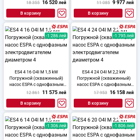
электродвигателем
электродвигателем
16 520
9 977
18 355
лей
11 085
лей
диаметром 4
диаметром 4
В корзину
В корзину
-1 286 лей
-1 795 лей
ES4 4 16 O4I M 1,5 kW
ES4 4 24 O4I M 2,2 kW
Погружной (скважинный)
Погружной (скважинный)
насос ESPA с однофазным
насос ESPA с однофазным
электродвигателем
электродвигателем
11 575
16 158
12 861
лей
17 953
лей
диаметром 4
диаметром 4
В корзину
В корзину
-1 306 лей
-1 806 лей