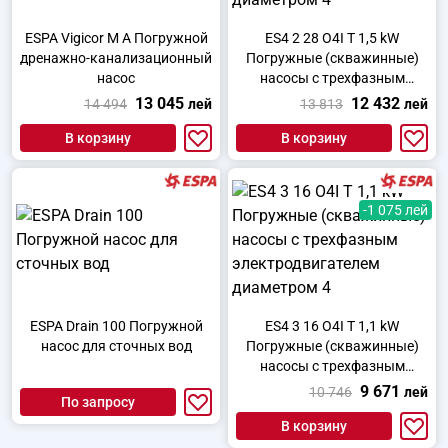
ESPA Vigicor M A Погружной
ES4 2 28 O4I T 1,5 kW
дренажно-канализационный
Погружные (скважинные)
насос
насосы с трехфазным
электродвигателем
13 045
12 432
14 494
лей
13 813
лей
диаметром 4
В корзину
В корзину
-1 075 лей
ESPA Drain 100 Погружной
ES4 3 16 O4I T 1,1 kW
насос для сточных вод
Погружные (скважинные)
насосы с трехфазным
электродвигателем
9 671
10 746
лей
По запросу
диаметром 4
В корзину