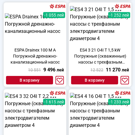
-1 055 лей
-1 252 лей
ESPA Drainex 100 M A
ES4 3 21 O4I T 1,5 kW
Погружной дренажно-
Погружные (скважинные)
канализационный насос
насосы с трехфазным
электродвигателем
9 496
11 270
10 551
лей
12 522
лей
диаметром 4
В корзину
В корзину
-1 615 лей
-1 233 лей