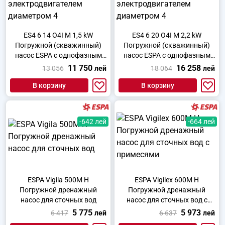
ES4 6 14 O4I M 1,5 kW
ES4 6 20 O4I M 2,2 kW
Погружной (скважинный)
Погружной (скважинный)
насос ESPA с однофазным
насос ESPA с однофазным
электродвигателем
электродвигателем
11 750
16 258
13 056
лей
18 064
лей
диаметром 4
диаметром 4
В корзину
В корзину
-642 лей
-664 лей
ESPA Vigila 500M H
ESPA Vigilex 600M H
Погружной дренажный
Погружной дренажный
насос для сточных вод
насос для сточных вод с
примесями
5 775
5 973
6 417
лей
6 637
лей