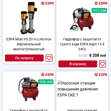
-912 лей
ESPA Multi VS 20 In-Line Inox
Гидрофор с защитой от
вертикальный
сухого хода ESPA Aspri 15 4
многоступенчатый
24CL
центробежный насос
8 208
9 120
лей
По запросу
В корзину
-936 лей
Гидрофор с защитой от
Насосная станция