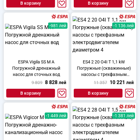
В корзину
В корзину
-981 лей
-1 136 лей
ESPA Vigila SS M A
ES4 2 20 O4I T 1,1 kW
Погружной дренажный
Погружные (скважинные)
насос для сточных вод
насосы с трехфазным
электродвигателем
8 828
10 221
9 809
лей
11 357
лей
диаметром 4
В корзину
В корзину
-1 449 лей
-1 381 лей