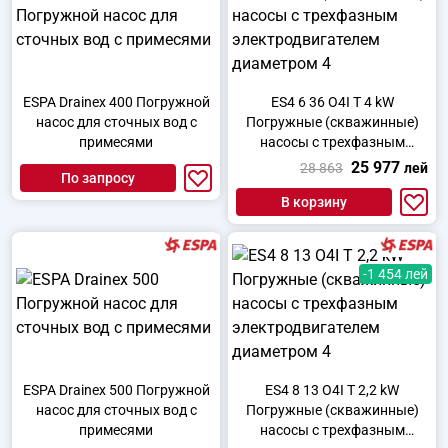
ESPA Drainex 400 Погружной
ES4 6 36 O4I T 4 kW
насос для сточных вод с
Погружные (скважинные)
примесями
насосы с трехфазным
электродвигателем
25 977
28 863
лей
По запросу
диаметром 4
В корзину
-1 454 лей
ESPA Drainex 500 Погружной
ES4 8 13 O4I T 2,2 kW
насос для сточных вод с
Погружные (скважинные)
примесями
насосы с трехфазным