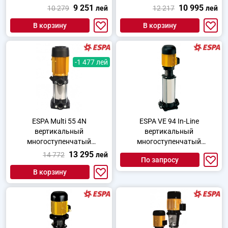
центробежный насос для
многоступенчатый насос
9 251
10 995
10 279
лей
12 217
лей
водоснабжения
В корзину
В корзину
-1 477 лей
ESPA Multi 55 4N
ESPA VE 94 In-Line
вертикальный
вертикальный
многоступенчатый
многоступенчатый
центробежный насос
центробежный насос
13 295
14 772
лей
По запросу
В корзину