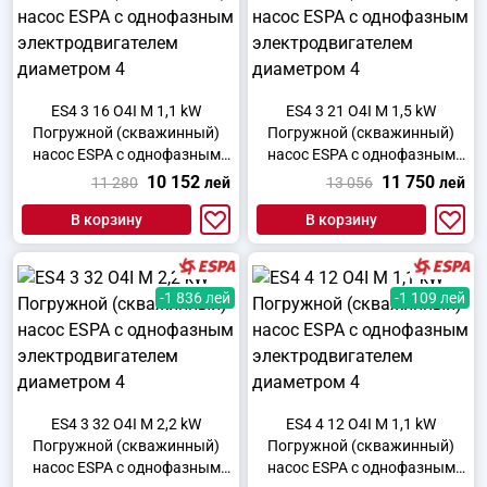
ES4 3 16 O4I M 1,1 kW
ES4 3 21 O4I M 1,5 kW
Погружной (скважинный)
Погружной (скважинный)
насос ESPA с однофазным
насос ESPA с однофазным
электродвигателем
электродвигателем
10 152
11 750
11 280
лей
13 056
лей
диаметром 4
диаметром 4
В корзину
В корзину
-1 836 лей
-1 109 лей
ES4 3 32 O4I M 2,2 kW
ES4 4 12 O4I M 1,1 kW
Погружной (скважинный)
Погружной (скважинный)
насос ESPA с однофазным
насос ESPA с однофазным