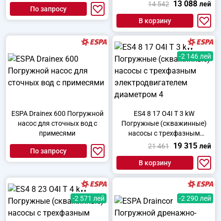
электродвигателем
13 088
14 542
лей
По запросу
диаметром 4
В корзину
-2 146 лей
ESPA Drainex 600 Погружной
ES4 8 17 O4I T 3 kW
насос для сточных вод с
Погружные (скважинные)
примесями
насосы с трехфазным
электродвигателем
19 315
21 461
лей
По запросу
диаметром 4
В корзину
-2 571 лей
-2 290 лей