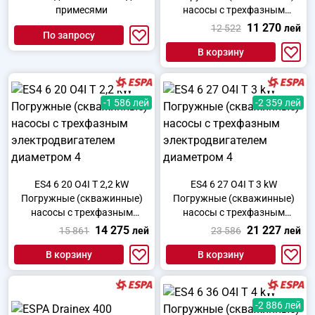
примесями
насосы с трехфазным
электродвигателем
11 270
12 522
лей
По запросу
диаметром 4
В корзину
-1 586 лей
-2 359 лей
ES4 6 20 O4I T 2,2 kW
ES4 6 27 O4I T 3 kW
Погружные (скважинные)
Погружные (скважинные)
насосы с трехфазным
насосы с трехфазным
электродвигателем
электродвигателем
14 275
21 227
15 861
лей
23 586
лей
диаметром 4
диаметром 4
В корзину
В корзину
-2 886 лей