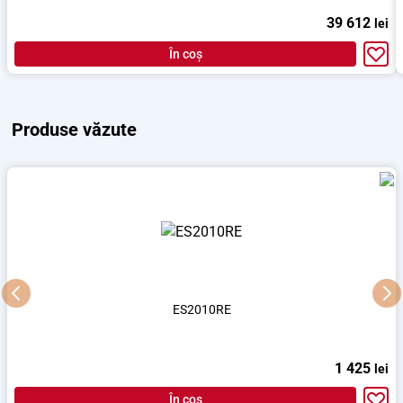
39 612
lei
În coș
Produse văzute
ES2010RE
1 425
lei
În coș