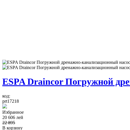
ESPA Draincor Погружной др
код:
prt17218
Избранное
20 606
лей
22 895
В корзину