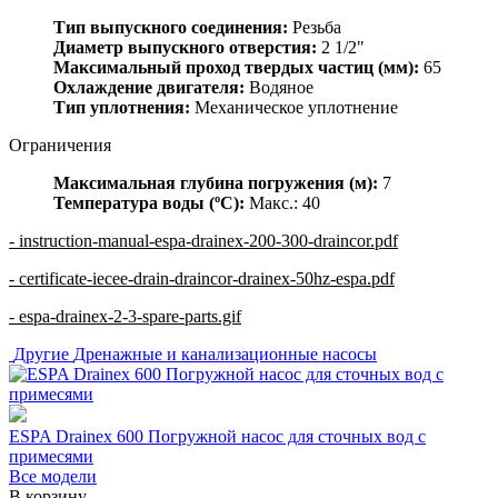
Тип выпускного соединения:
Резьба
Диаметр выпускного отверстия:
2 1/2"
Максимальный проход твердых частиц (мм):
65
Охлаждение двигателя:
Водяное
Тип уплотнения:
Механическое уплотнение
Ограничения
Максимальная глубина погружения (м):
7
Температура воды (ºC):
Макс.: 40
- instruction-manual-espa-drainex-200-300-draincor.pdf
- certificate-iecee-drain-draincor-drainex-50hz-espa.pdf
- espa-drainex-2-3-spare-parts.gif
Другие
Дренажные и канализационные насосы
ESPA Drainex 600 Погружной насос для сточных вод с
примесями
Все модели
В корзину