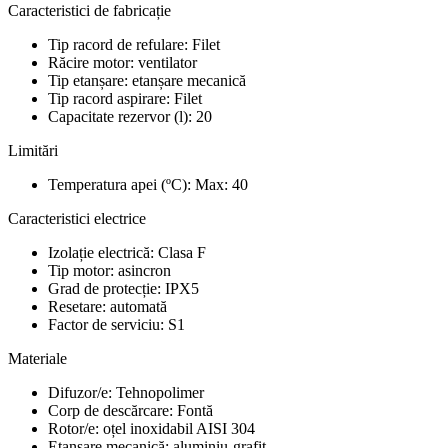
Caracteristici de fabricație
Tip racord de refulare: Filet
Răcire motor: ventilator
Tip etanșare: etanșare mecanică
Tip racord aspirare: Filet
Capacitate rezervor (l): 20
Limitări
Temperatura apei (ºC): Max: 40
Caracteristici electrice
Izolație electrică: Clasa F
Tip motor: asincron
Grad de protecție: IPX5
Resetare: automată
Factor de serviciu: S1
Materiale
Difuzor/e: Tehnopolimer
Corp de descărcare: Fontă
Rotor/e: oțel inoxidabil AISI 304
Etanșare mecanică: aluminiu-grafit