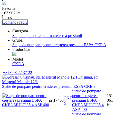
Favorite
163 907
lei
În coș
Comandă rapid
Categoria
Stații de pompare pentru creșterea presiunii
Grupa
Stație de pompare pentru creșterea presiunii ESPA СКЕ 3
Producător
Model
CKE 3
+373 68 22 37 22
Chișinău, str.
Meșterul Manole 12/1
Stație de pompare pentru creșterea presiunii ESPA СКЕ 3
Stație de pompare
pentru creșterea
151
CKE
prt17408
presiunii ESPA
061
3
CKE3 MULTI35 4
lei
ASP 400
Stație de pompare