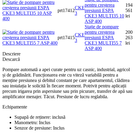
pentru creșterea
194
CKE
prt17412
presiunii ESPA
561
3
CKE3 MULTI35 10
lei
ASP 400
Stație de pompare
pentru creșterea
200
CKE
prt17415
presiunii ESPA
263
3
CKE3 MULTI55 7
lei
ASP 400
Descriere
Descarcă
Pompare automată a apei curate pentru uz casnic, industrial, agricol
și de grădinărit. Funcționarea este cu viteză variabilă pentru a
menține presiunea și debitul constant pe care apartamentul, clădirea
sau instalația le solicită în fiecare moment. Potrivit pentru aplicații
precum irigarea prin aspersiune sau prin picurare, transfer de apă sau
amplificator menajer. Tăcut. Presiune de lucru reglabila.
Echipamente
Supapă de reținere: inclusă
Manometru: Inclus
Senzor de presiune: Inclus