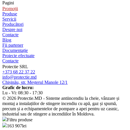
Pagini
Promoții
Produse
Servicii
Producători
Despre noi
Contacte
Blog
Fii partener
Documentație
Proiecte efectuate
Contacte
Protectie SRL
+373 68 22 37 22
info@protectie.md
Chișinău, str. Meșterul Manole 12/1
Grafic de lucru:
Lu - Vi: 08:30 - 17:30
© 2026 Protectie.MD - Sisteme antiincendiu la cheie, vânzare și
montaj a instalațiilor de stingere incendiu cu apă, gaz și spumă,
precum și a echipamentelor de pompare a apei pentru uz casnic,
industrial sau de stingere a incendiilor în Moldova.
Filtru produse
163 907
lei