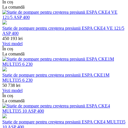
În coș
La comandă
Stație de pompare pentru creșterea presiunii ESPA CKE4 VE 121/5
ASP 400
450 193
lei
Vezi model
În coș
La comandă
Stație de pompare pentru creșterea presiunii ESPA CKE1M
MULTI35 6 230
50 738
lei
Vezi model
În coș
La comandă
Stație de pompare pentru creșterea presiunii ESPA CKE4 MULTI35
10 ASP 400