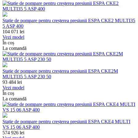
Stație de pompare pentru creșterea presiunii ESPA CKE2 MULTI35
5 ASP 400
104 071
lei
Vezi model
În coș
La comandă
Stație de pompare pentru creșterea presiunii ESPA CKE2M
MULTI35 5 ASP 230 50
93 484
lei
Vezi model
În coș
La comandă
Stație de pompare pentru creșterea presiunii ESPA CKE4 MULTI
VS 15 06 ASP 400
574 926
lei