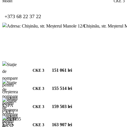
Model
CKE 3
+373 68 22 37 22
Chișinău, str. Meșterul
Stație de pompare pentru creșterea presiunii ESPA СКЕ
3
151 061 lei
CKE 3
155 514 lei
CKE 3
159 503 lei
CKE 3
163 907 lei
CKE 3