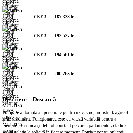
187 338 lei
CKE 3
192 527 lei
CKE 3
194 561 lei
CKE 3
200 263 lei
CKE 3
Descriere
Descarcă
Pompare automată a apei curate pentru uz casnic, industrial, agricol
și de grădinărit. Funcționarea este cu viteză variabilă pentru a
menține presiunea și debitul constant pe care apartamentul, clădirea
sau instalația le solicită în fiecare moment. Potrivit pentru aplicații