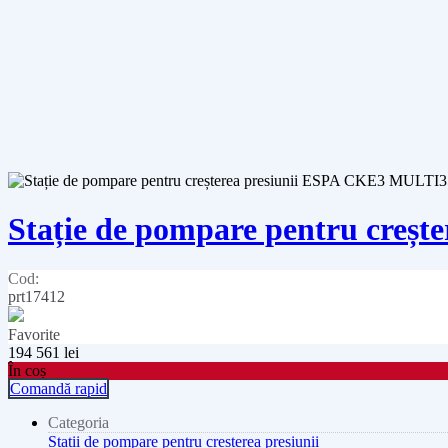
Stație de pompare pentru creș
Cod:
prt17412
Favorite
194 561
lei
În coș
Comandă rapid
Categoria
Stații de pompare pentru creșterea presiunii