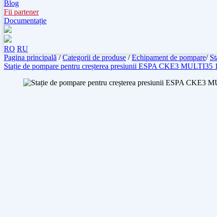
Blog
Fii partener
Documentație
RO
RU
Pagina principală
/
Categorii de produse
/
Echipament de pompare
/
St
Stație de pompare pentru creșterea presiunii ESPA CKE3 MULTI35