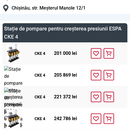
Chișinău, str. Meșterul Manole 12/1
Stație de pompare pentru creșterea presiunii ESPA
СКЕ 4
201 000 lei
CKE 4
205 869 lei
CKE 4
221 372 lei
CKE 4
242 786 lei
CKE 4