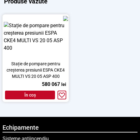
Produse văzute
Stație de pompare pentru
creșterea presiunii ESPA CKE4
MULTI VS 20 05 ASP 400
580 067
lei
În coș
Echipamente
Sisteme antiincendiu