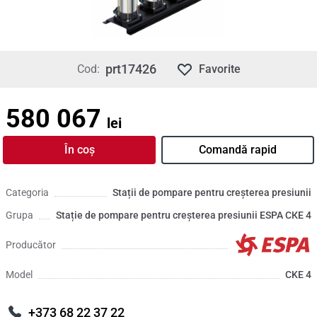
prt17426
Cod:
Favorite
580 067
lei
În coș
Comandă rapid
Categoria
Stații de pompare pentru creșterea presiunii
Grupa
Stație de pompare pentru creșterea presiunii ESPA СКЕ 4
Producător
Model
CKE 4
+373 68 22 37 22