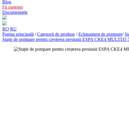
Blog
Fii partener
Documentație
RO
RU
Pagina principală
/
Categorii de produse
/
Echipament de pompare
/
St
Stație de pompare pentru creșterea presiunii ESPA CKE4 MULTI35