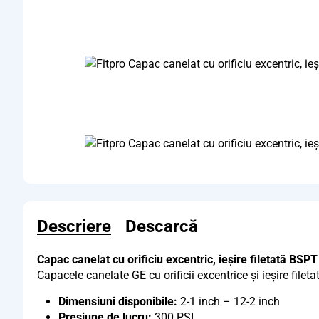
Descriere
Descarcă
Capac canelat cu orificiu excentric, ieșire filetată BSPT
Capacele canelate GE cu orificii excentrice și ieșire fil
Dimensiuni disponibile:
2-1 inch – 12-2 inch
Presiune de lucru:
300 PSI