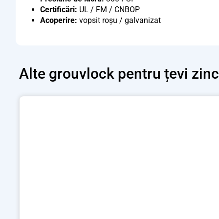
Certificări:
UL / FM / CNBOP
Acoperire:
vopsit roșu / galvanizat
Alte
grouvlock pentru țevi zin