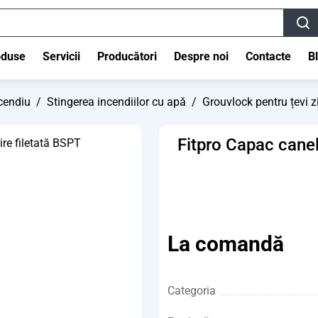
oduse
Servicii
Producători
Despre noi
Contacte
B
cendiu
/
Stingerea incendiilor cu apă
/
Grouvlock pentru țevi z
Fitpro Capac canela
La comandă
Categoria