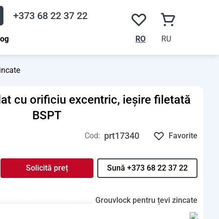
+373 68 22 37 22
log
RO
RU
incate
t cu orificiu excentric, ieșire filetată
BSPT
prt17340
Cod:
Favorite
Solicită preț
Sună +373 68 22 37 22
Grouvlock pentru țevi zincate