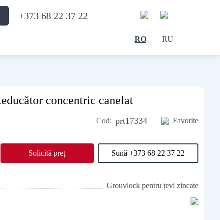
+373 68 22 37 22
RO
RU
Reducător concentric canelat
prt17334
Cod:
Favorite
Solicită preț
Sună +373 68 22 37 22
Grouvlock pentru țevi zincate