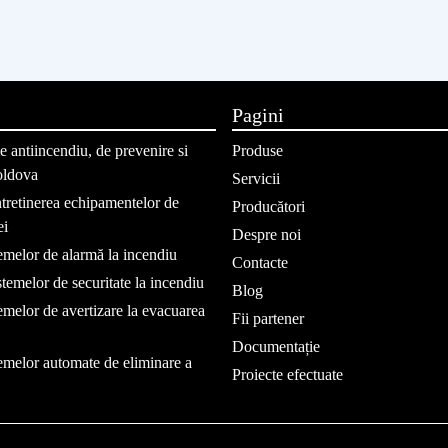
Pagini
 antiincendiu, de prevenire si
Produse
oldova
Servicii
intretinerea echipamentelor de
Producători
ei
Despre noi
temelor de alarmă la incendiu
Contacte
stemelor de securitate la incendiu
Blog
temelor de avertizare la evacuarea
Fii partener
Documentație
temelor automate de eliminare a
Proiecte efectuate