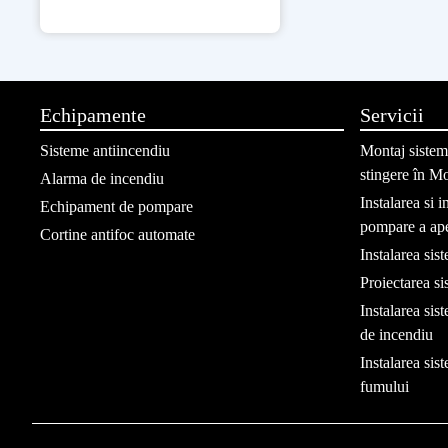
Echipamente
Servicii
Sisteme antiincendiu
Montaj sisteme
stingere în M
Alarma de incendiu
Instalarea si 
Echipament de pompare
pompare a ap
Cortine antifoc automate
Instalarea sis
Proiectarea si
Instalarea sis
de incendiu
Instalarea sis
fumului