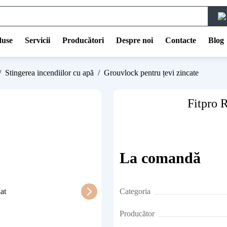
duse
Servicii
Producători
Despre noi
Contacte
Blog
/
Stingerea incendiilor cu apă
/
Grouvlock pentru țevi zincate
Fitpro 
La comandă
Categoria
Producător