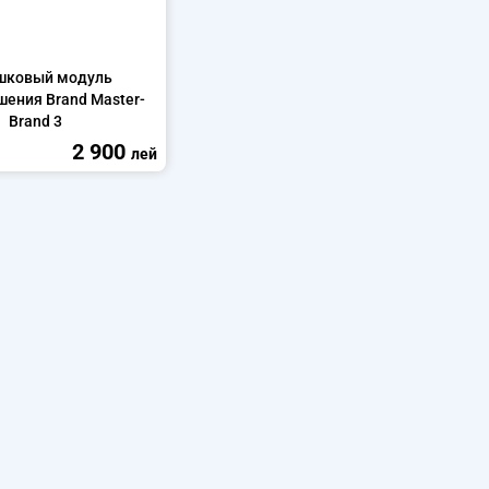
шковый модуль
ения Brand Master-
Brand 3
2 900
лей