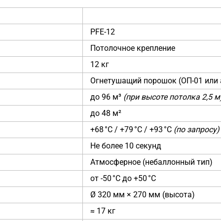
PFE-12
Потолочное крепление
12 кг
Огнетушащий порошок (ОП-01 или 
до 96 м³
(при высоте потолка 2,5 м
до 48 м²
+68 °C / +79 °C / +93 °C
(по запросу)
Не более 10 секунд
Атмосферное (небаллонный тип)
от -50 °C до +50 °C
Ø 320 мм × 270 мм (высота)
≈ 17 кг