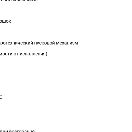
рошок
пиротехнический пусковой механизм
симости от исполнения)
°C
дии возгорания