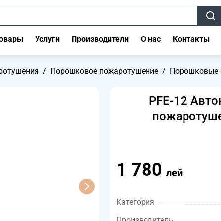
овары
Услуги
Производители
О нас
Контакты
ротушения
/
Порошковое пожаротушение
/
Порошковые 
PFE-12 Авт
пожаротуше
1 780
лей
Категория
Производитель