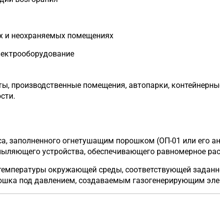
х и неохраняемых помещениях
лектрооборудование
ты, производственные помещения, автопарки, контейнерны
сти.
са, заполненного огнетушащим порошком (ОП-01 или его ан
пыляющего устройства, обеспечивающего равномерное ра
емпературы окружающей среды, соответствующей заданному
рошка под давлением, создаваемым газогенерирующим эл