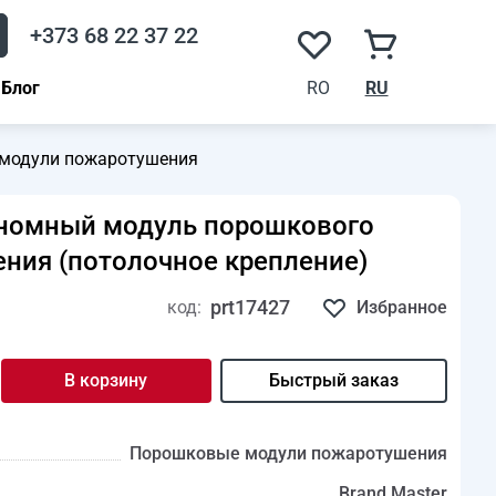
+373 68 22 37 22
Блог
RO
RU
модули пожаротушения
ономный модуль порошкового
ния (потолочное крепление)
prt17427
код:
Избранное
В корзину
Быстрый заказ
Порошковые модули пожаротушения
Brand Master