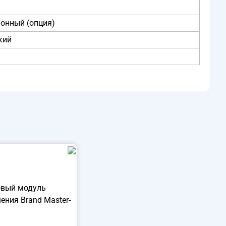
ионный (опция)
кий