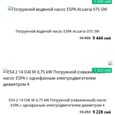
-1 049 лей
Погружной водяной насос ESPA Acuaria 07S 5M
9 444
10 493
лей
В корзину
-1 025 лей
ES4 2 14 O4I M 0,75 kW Погружной (скважинный) насос
ESPA с однофазным электродвигателем диаметром 4
9 228
10 253
лей