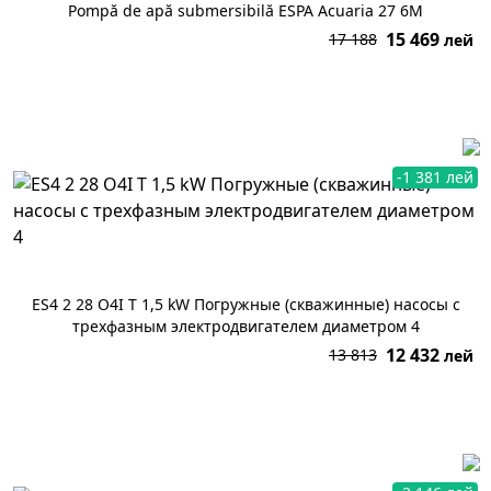
Pompă de apă submersibilă ESPA Acuaria 27 6M
15 469
17 188
лей
В корзину
-1 381 лей
ES4 2 28 O4I T 1,5 kW Погружные (скважинные) насосы с
трехфазным электродвигателем диаметром 4
12 432
13 813
лей
В корзину