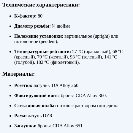
Технические характеристики:
К-фактор:
80.
Диаметр резьбы:
¾ дюйма.
Положение установки:
вертикальное (upright) или
потолочное (pendent).
Температурные рейтинги:
57 °C (оранжевый), 68 °C
(красный), 79 °C (желтый), 93 °C (зеленый), 141 °C
(голубой), 182 °C (фиолетовый).
Материалы:
Розетка:
латунь CDA Alloy 260.
Фиксирующий винт:
бронза CDA Alloy 360.
Стеклянная колба:
стекло с раствором глицерина.
Рама:
латунь DZR.
Заглушка:
бронза CDA Alloy 651.