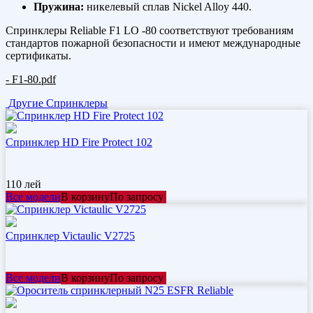
Пружина:
никелевый сплав Nickel Alloy 440.
Спринклеры Reliable F1 LO -80 соответствуют требованиям
стандартов пожарной безопасности и имеют международные
сертификаты.
- F1-80.pdf
Другие
Спринклеры
Спринклер HD Fire Protect 102
110
лей
Все модели
В корзину
По запросу
Спринклер Victaulic V2725
Все модели
В корзину
По запросу