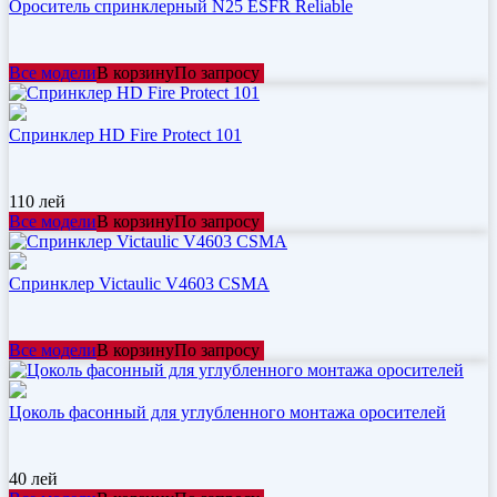
Ороситель спринклерный N25 ESFR Reliable
Все модели
В корзину
По запросу
Спринклер HD Fire Protect 101
110
лей
Все модели
В корзину
По запросу
Спринклер Victaulic V4603 CSMA
Все модели
В корзину
По запросу
Цоколь фасонный для углубленного монтажа оросителей
40
лей