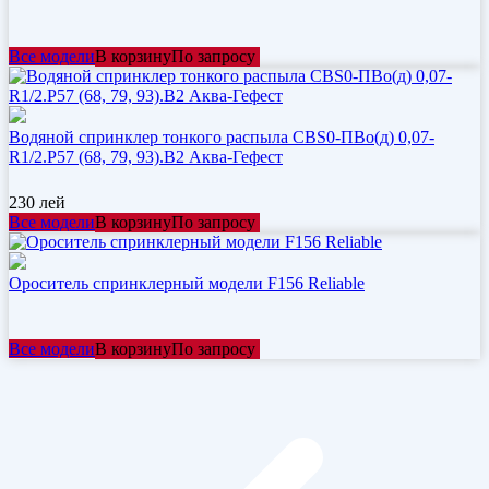
Все модели
В корзину
По запросу
Водяной спринклер тонкого распыла CBS0-ПВо(д) 0,07-
R1/2.Р57 (68, 79, 93).В2 Аква-Гефест
230
лей
Все модели
В корзину
По запросу
Ороситель спринклерный модели F156 Reliable
Все модели
В корзину
По запросу