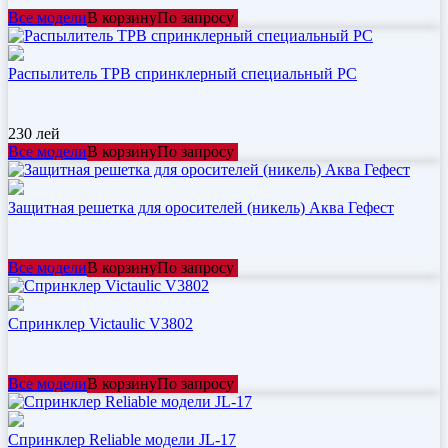
Все модели
В корзину
По запросу
Распылитель ТРВ спринклерный специальный РС
230
лей
Все модели
В корзину
По запросу
Защитная решетка для оросителей (никель) Аква Гефест
Все модели
В корзину
По запросу
Спринклер Victaulic V3802
Все модели
В корзину
По запросу
Спринклер Reliable модели JL-17