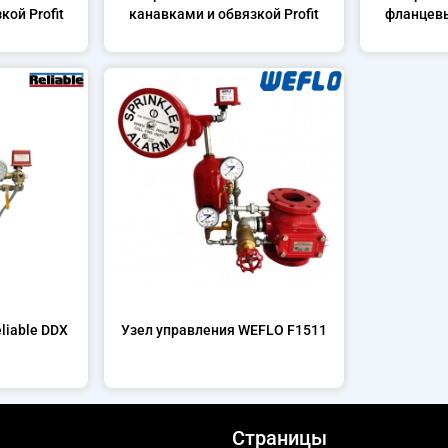
ой Profit
канавками и обвязкой Profit
фланцевы
liable DDX
Узел управления WEFLO F1511
Страницы