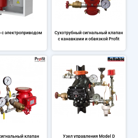
р с электроприводом
Сухотрубный сигнальный клапан
с канавками и обвязкой Profit
сигнальный клапан
Узел управления Model D