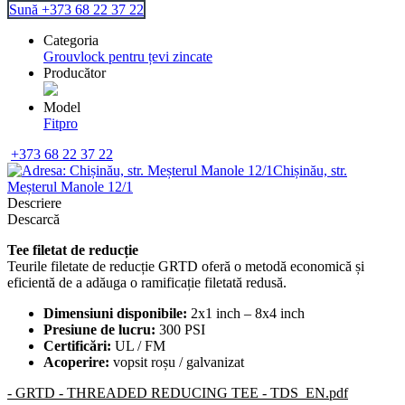
Sună +373 68 22 37 22
Categoria
Grouvlock pentru țevi zincate
Producător
Model
Fitpro
+373 68 22 37 22
Chișinău, str.
Meșterul Manole 12/1
Descriere
Descarcă
Tee filetat de reducție
Teurile filetate de reducție GRTD oferă o metodă economică și
eficientă de a adăuga o ramificație filetată redusă.
Dimensiuni disponibile:
2x1 inch – 8x4 inch
Presiune de lucru:
300 PSI
Certificări:
UL / FM
Acoperire:
vopsit roșu / galvanizat
- GRTD - THREADED REDUCING TEE - TDS_EN.pdf