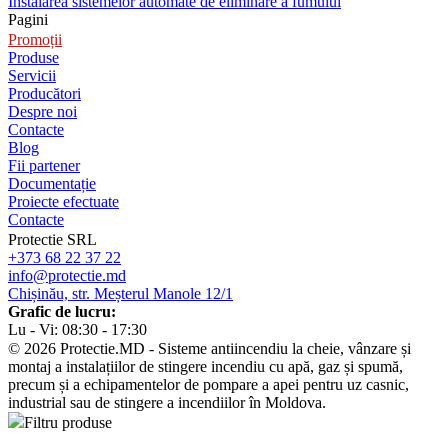
Instalarea sistemelor automate de eliminare a fumului
Pagini
Promoții
Produse
Servicii
Producători
Despre noi
Contacte
Blog
Fii partener
Documentație
Proiecte efectuate
Contacte
Protectie SRL
+373 68 22 37 22
info@protectie.md
Chișinău, str. Meșterul Manole 12/1
Grafic de lucru:
Lu - Vi: 08:30 - 17:30
© 2026 Protectie.MD - Sisteme antiincendiu la cheie, vânzare și
montaj a instalațiilor de stingere incendiu cu apă, gaz și spumă,
precum și a echipamentelor de pompare a apei pentru uz casnic,
industrial sau de stingere a incendiilor în Moldova.
Filtru produse