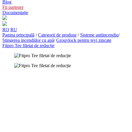
Blog
Fii partener
Documentație
RO
RU
Pagina principală
/
Categorii de produse
/
Sisteme antiincendiu
/
Stingerea incendiilor cu apă
/
Grouvlock pentru țevi zincate
Fitpro Tee filetat de reducție