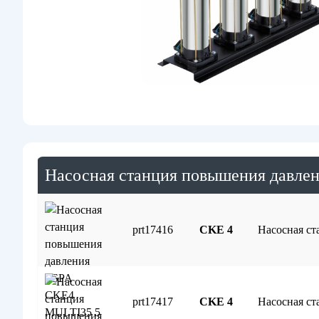
Насосная станция повышения давле
prt17416
CKE 4
Насосная с
prt17417
CKE 4
Насосная с