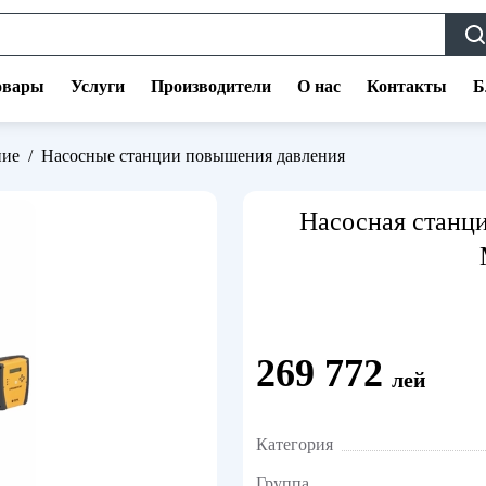
овары
Услуги
Производители
О нас
Контакты
Б
ние
/
Насосные станции повышения давления
Насосная станц
269 772
лей
Категория
Группа