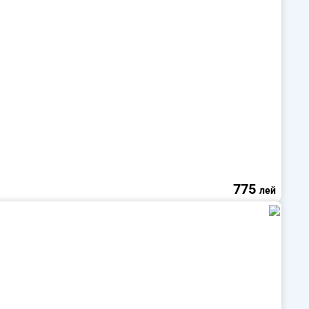
775
лей