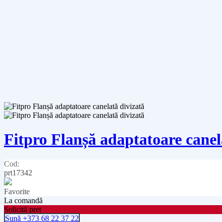
Fitpro Flanșă adaptatoare canel
Cod:
prt17342
Favorite
La comandă
Solicită preț
Sună +373 68 22 37 22