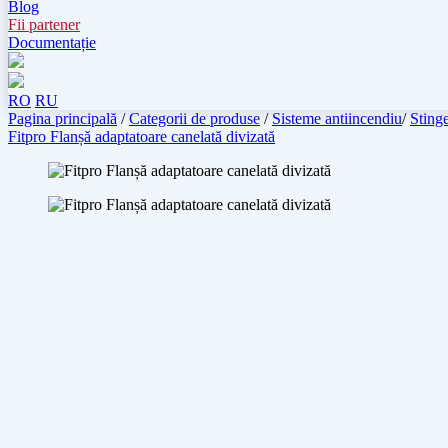
Blog
Fii partener
Documentație
RO
RU
Pagina principală
/
Categorii de produse
/
Sisteme antiincendiu
/
Stinge
Fitpro Flanșă adaptatoare canelată divizată