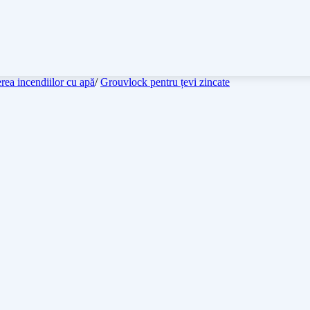
rea incendiilor cu apă
/
Grouvlock pentru țevi zincate