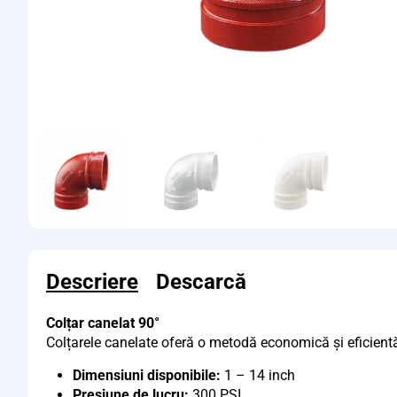
Descriere
Descarcă
Colțar canelat 90°
Colțarele canelate oferă o metodă economică și eficientă
Dimensiuni disponibile:
1 – 14 inch
Presiune de lucru:
300 PSI