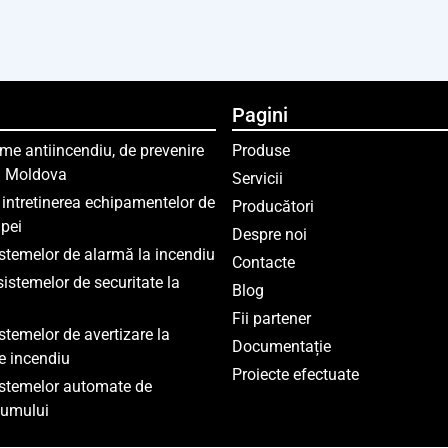
Pagini
me antiincendiu, de prevenire
Produse
în Moldova
Servicii
i intretinerea echipamentelor de
Producători
pei
Despre noi
istemelor de alarmă la incendiu
Contacte
sistemelor de securitate la
Blog
Fii partener
istemelor de avertizare la
Documentație
e incendiu
Proiecte efectuate
istemelor automate de
fumului