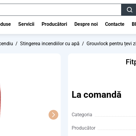
oduse
Servicii
Producători
Despre noi
Contacte
B
cendiu
/
Stingerea incendiilor cu apă
/
Grouvlock pentru țevi z
Fit
La comandă
Categoria
Producător