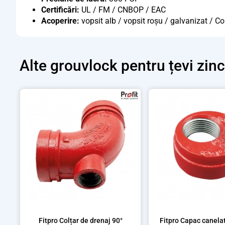
Certificări:
UL / FM / CNBOP / EAC
Acoperire:
vopsit alb / vopsit roșu / galvanizat / Cor
Alte
grouvlock pentru țevi zin
Fitpro Colțar de drenaj 90°
Fitpro Capac canelat 