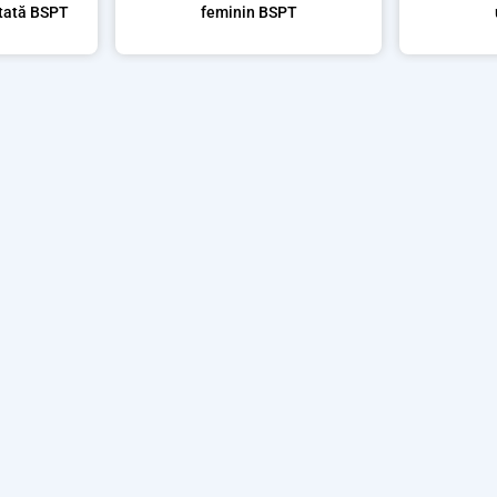
letată BSPT
feminin BSPT