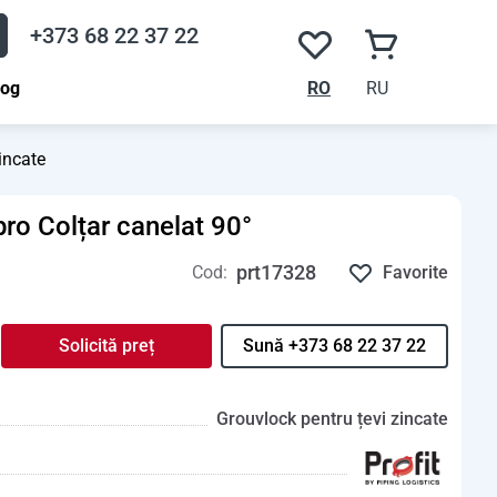
+373 68 22 37 22
log
RO
RU
incate
pro Colțar canelat 90°
prt17328
Cod:
Favorite
Solicită preț
Sună +373 68 22 37 22
Grouvlock pentru țevi zincate