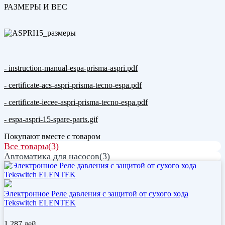
РАЗМЕРЫ И ВЕС
- instruction-manual-espa-prisma-aspri.pdf
- certificate-acs-aspri-prisma-tecno-espa.pdf
- certificate-iecee-aspri-prisma-tecno-espa.pdf
- espa-aspri-15-spare-parts.gif
Покупают вместе с товаром
Все товары(3)
Автоматика для насосов(3)
Электронное Реле давления с защитой от сухого хода
Tekswitch ELENTEK
1 287
лей