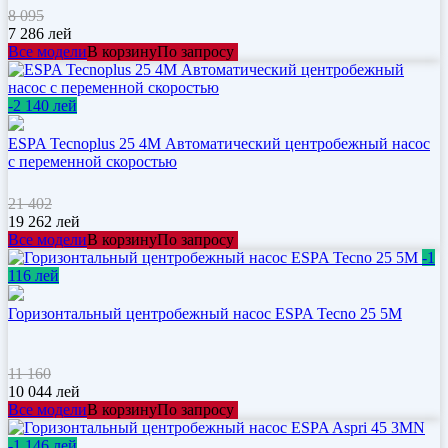
8 095
7 286
лей
Все модели
В корзину
По запросу
-2 140 лей
ESPA Tecnoplus 25 4M Автоматический центробежный насос
с переменной скоростью
21 402
19 262
лей
Все модели
В корзину
По запросу
-1
116 лей
Горизонтальный центробежный насос ESPA Tecno 25 5M
11 160
10 044
лей
Все модели
В корзину
По запросу
-1 146 лей