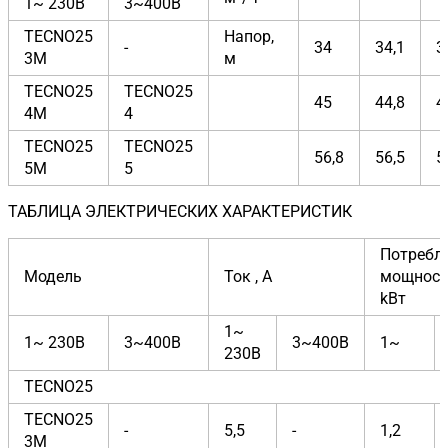
1~ 230В
3~400В
TECNO25
Напор,
-
34
34,1
3
3M
м
TECNO25
TECNO25
45
44,8
4
4M
4
TECNO25
TECNO25
56,8
56,5
5
5M
5
ТАБЛИЦА ЭЛЕКТРИЧЕСКИХ ХАРАКТЕРИСТИК
Потребл
Модель
Ток , A
мощност
kВт
1~
1~ 230В
3~400В
3~400В
1~
230В
TECNO25
TECNO25
-
5,5
-
1,2
3M