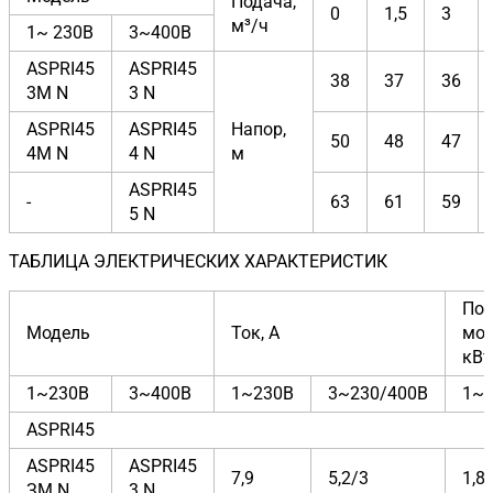
Подача,
0
1,5
3
м³/ч
1~ 230В
3~400В
ASPRI45
ASPRI45
38
37
36
3M N
3 N
ASPRI45
ASPRI45
Напор,
50
48
47
4M N
4 N
м
ASPRI45
-
63
61
59
5 N
ТАБЛИЦА ЭЛЕКТРИЧЕСКИХ ХАРАКТЕРИСТИК
Пот
Модель
Ток, А
мощ
кВт
1~230В
3~400В
1~230В
3~230/400В
1~
ASPRI45
ASPRI45
ASPRI45
7,9
5,2/3
1,8
ЗМ N
3 N