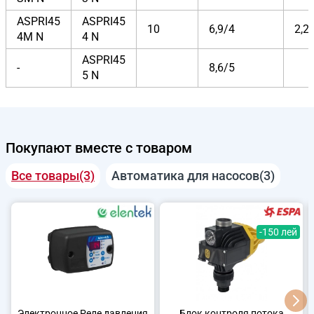
ASPRI45
ASPRI45
10
6,9/4
2,2
4М N
4 N
ASPRI45
-
8,6/5
5 N
Покупают вместе с товаром
Все товары(3)
Автоматика для насосов(3)
-150 лей
Электронное Реле давления
Блок контроля потока