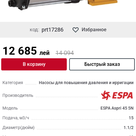
prt17286
код:
Избранное
12 685
лей
14 094
В корзину
Быстрый заказ
Категория
Насосы для повышения давления и ирригации
Производитель
Модель
ESPA Aspri 45 5N
Подача, м3/ч
15
Диаметр(дюйм)
1.1/2