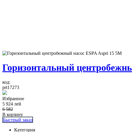
Горизонтальный центробежный
код:
prt17273
Избранное
5 924
лей
6 582
В корзину
Быстрый заказ
Категория