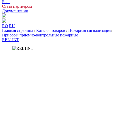
Блог
Стать партнером
Документация
RO
RU
Главная страница
/
Каталог товаров
/
Пожарная сигнализация
/
Приборы приёмно-контрольные пожарные
REL1INT