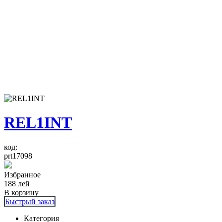
REL1INT
код:
prt17098
Избранное
188
лей
В корзину
Быстрый заказ
Категория