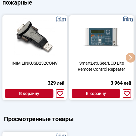
пожарные
INIM LINKUSB232CONV
SmartLetUSee/LCD Lite
Remote Control Repeater
329
3 964
лей
лей
В корзину
В корзину
Просмотренные товары