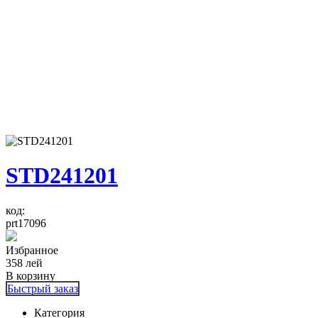
STD241201
код:
prt17096
Избранное
358
лей
В корзину
Быстрый заказ
Категория