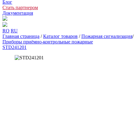
Блог
Стать партнером
Документация
RO
RU
Главная страница
/
Каталог товаров
/
Пожарная сигнализация
/
Приборы приёмно-контрольные пожарные
STD241201